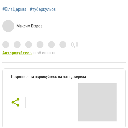
#БілаЦерква
#туберкульоз
Максим Віхров
0,0
Авторизуйтесь
, щоб оцінити
Поділіться та підписуйтесь на наші джерела