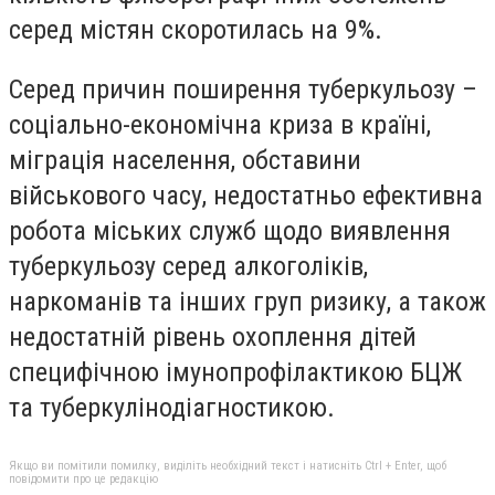
серед містян скоротилась на 9%.
Серед причин поширення туберкульозу –
соціально-економічна криза в країні,
міграція населення, обставини
військового часу, недостатньо ефективна
робота міських служб щодо виявлення
туберкульозу серед алкоголіків,
наркоманів та інших груп ризику, а також
недостатній рівень охоплення дітей
специфічною імунопрофілактикою БЦЖ
та туберкулінодіагностикою.
Якщо ви помітили помилку, виділіть необхідний текст і натисніть Ctrl + Enter, щоб
повідомити про це редакцію