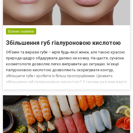
Бізнес новини
Збільшення губ гіалуроновою кислотою
Об'ємні та виразні губи – мрія будь-якої жінки, але такою красою
природа щедро обдарувала далеко не кожну. На щастя, сучасна
косметологія дозволяє легко виправити цю ситуацію. Ін'єкції
гіалуроновою кислотою дозволяють скоригувати контур,
збільшити губи і зробити їх більш пропорційними. Цікавить
збільшення губ гіалуроновою кислотою? У такому разі вам варто
ознайомитися з пропозицією медичного центру DermaVita! У яких
ситуаціях роблять ін'єкції Гіалуронова к...