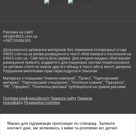
Реклама на сайті
info@04563.com.ua
+380730456300
Допускається цитування матеріалів без отримання попередньої згоди
04563.com.ua за умови розміщення в тексті обов'язкового посилання на
04563.com.ua - Сайт міста Біла Церква. Для інтернет-видань обов'язкове
розміщення прямого, відкритого для пошукових систем гіперпосилання
на цитовані статті не нижче другого абзацу в тексті або в якості джерела.
Порушення виняткових прав переслідується Законом.
Матеріали з плашками "Новини компаній", "Промо", "Партнерський
матеріал", "Партнерський спецпроєкт", "Політичні новини", "Пресреліз",
"PR", "Офіційно", "Політична реклама" публікуються на правах реклами.
Політика конфіденційності
Правила сайту
Правила
класифайд
Редакційна політика
Маємо для підприємців пропозицію по співпраці. Залиште
контакті дані, ми зв'яжемось з вами та розповімо всі деталі