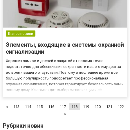
Бізнес новини
Элементы, входящие в системы охранной
сигнализации
Хороших замков и дверей с защитой от взлома точно
недостаточно для обеспечения сохранности вашего имущества
во время вашего отсутствия. Поэтому в последнее время все
большую популярность приобретает профессиональная
охранная сигнализация, которая гарантирует безопасность вам и
вашему дому. Как выглядит выбор сигнализации и её
профессиональная установка? Из чего состоят системы
сигнализацииВ комплект охранной сигнализации входят такие
«
113
114
115
116
117
118
119
120
121
122
элементы, как: ПКП -...
»
Рубрики новин