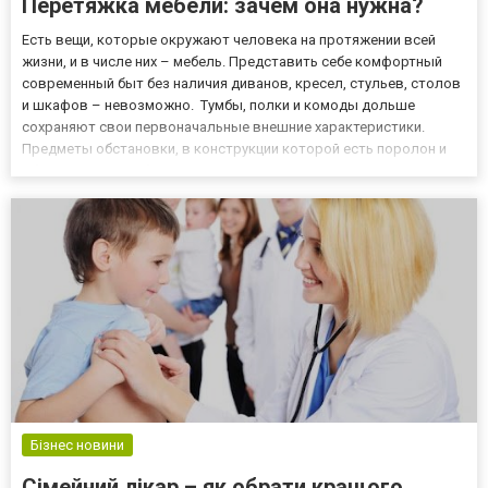
Перетяжка мебели: зачем она нужна?
Есть вещи, которые окружают человека на протяжении всей
жизни, и в числе них – мебель. Представить себе комфортный
современный быт без наличия диванов, кресел, стульев, столов
и шкафов – невозможно. Тумбы, полки и комоды дольше
сохраняют свои первоначальные внешние характеристики.
Предметы обстановки, в конструкции которой есть поролон и
обивочная ткань, более восприимчивы к разным воздействиям,
и в любой момент может понадобиться перетяжка мягкой
мебели...
Бізнес новини
Сімейний лікар – як обрати кращого