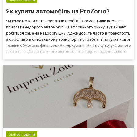
Як купити автомобіль на ProZorro?
Чи існує можливість приватній особі або комерційній компанії
придбати недорого автомобіль із вторинного ринку. Тут акцент
робиться саме на недорогу ціну. Адже досить часто в транспорті,
а особливо в спеціальному транспорті потреба є, а покупка нової
техніки обмежена фінансовими міркуваннями. І покупку уживаного
легкового або вантажного автомобіля, а також пасажирського
або спеціального транспорту можна здійснити за допомогою
державного електронного аукціон...
Бізнес новини