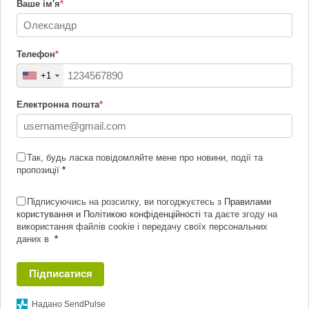
Ваше ім'я
*
Телефон
*
+1
Електронна пошта
*
Так, будь ласка повідомляйте мене про новини, події та
пропозиції
*
Підписуючись на розсилку, ви погоджуєтесь з
Правилами
користування и Політикою конфіденційності
та даєте згоду на
використання файлів cookie і передачу своїх персональних
даних в
*
Підписатися
Надано SendPulse