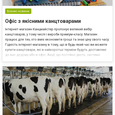
Бізнес новини
Офіс з якісними канцтоварами
Інтернет-магазин Канцмайстер пропонує великий вибір
канцтоварів, у тому числі і вироби преміум-класу. Магазин
працює для тих, хто вміє економити гроші та знає ціну свого часу.
Гідність інтернет-магазину в тому, що в будь-який час ви можете
купити канцтовари, які в найкоротші терміни будуть доставлені
до вас додому або в офіс. Акції, що постійно діють, система
знижок, професійне обслуговування та персональний підхід до
кожного клієнта. Менеджери-консультант...