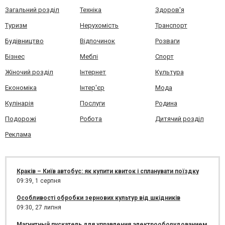
Загальний розділ
Техніка
Здоров'я
Туризм
Нерухомість
Транспорт
Будівництво
Відпочинок
Розваги
Бізнес
Меблі
Спорт
Жіночий розділ
Інтернет
Культура
Економіка
Інтер'єр
Мода
Кулінарія
Послуги
Родина
Подорожі
Робота
Дитячий розділ
Реклама
Краків – Київ автобус: як купити квиток і спланувати поїздку
09:39,
1 серпня
Особливості обробки зернових культур від шкідників
09:30,
27 липня
Магнитный пускатель для управления электрооборудованием