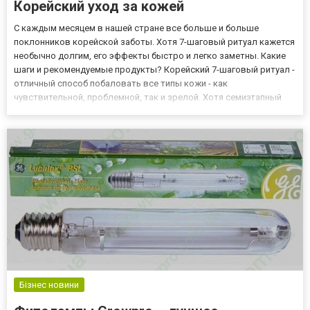
Корейский уход за кожей
С каждым месяцем в нашей стране все больше и больше
поклонников корейской заботы. Хотя 7-шаговый ритуал кажется
необычно долгим, его эффекты быстро и легко заметны. Какие
шаги и рекомендуемые продукты? Корейский 7-шаговый ритуал -
отличный способ побаловать все типы кожи - как
чувствительной, проблемной, так и зрелой. Хотя семиэтапный
уход может показаться трудоемким, с каждым последующим
применением все шаги становятся привычкой. Если купить
корейскую кос...
Бізнес новини