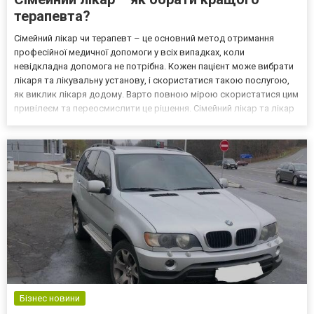
терапевта?
Сімейний лікар чи терапевт – це основний метод отримання
професійної медичної допомоги у всіх випадках, коли
невідкладна допомога не потрібна. Кожен пацієнт може вибрати
лікаря та лікувальну установу, і скористатися такою послугою,
як виклик лікаря додому. Варто повною мірою скористатися цим
привілеєм та переосмислити це рішення. Сімейний лікар та лікар
первинної медико-санітарної допомоги – чим вони
відрізняються? Будь-хто, хто має право на отримання посл...
Бізнес новини