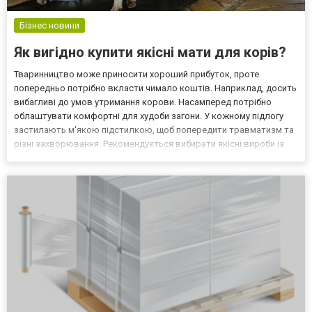
Бізнес новини
Як вигідно купити якісні мати для корів?
Тваринництво може приносити хороший прибуток, проте
попередньо потрібно вкласти чимало коштів. Наприклад, досить
вибагливі до умов утримання корови. Насамперед потрібно
облаштувати комфортні для худоби загони. У кожному підлогу
застилають м'якою підстилкою, щоб попередити травматизм та
різні захворювання. Рекомендується вибирати якісні вироби із
ЕВА-матеріалу. Як заощадити на покупці підстилки Бажання
фермерів зменшити витрати цілком зрозуміле, особливо як...