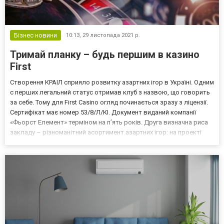
Бізнес новини
10:13,
29 листопада 2021 р.
Тримай планку – будь першим в казино
First
Створення КРАІЛ сприяло розвитку азартних ігор в Україні. Одним
с перших легальний статус отримав клуб з назвою, що говорить
за себе. Тому для First Casino огляд починається зразу з ліцензії.
Сертифікат має номер 53/8/Л/КІ. Документ виданий компанії
«Фьорст Елемент» терміном на п’ять років. Друга визначна риса
закладу – різноманітний асортимент азартних ігор: на проекті
зібрано понад 1000 сертифікованих автоматів відомих
провайдерів. Розваги для кожного Це...