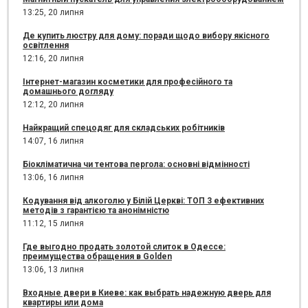
13:25,
20 липня
Де купить люстру для дому: поради щодо вибору якісного
освітлення
12:16,
20 липня
Інтернет-магазин косметики для професійного та
домашнього догляду
12:12,
20 липня
Найкращий спецодяг для складських робітників
14:07,
16 липня
Біокліматична чи тентова пергола: основні відмінності
13:06,
16 липня
Кодування від алкоголю у Білій Церкві: ТОП 3 ефективних
методів з гарантією та анонімністю
11:12,
15 липня
Где выгодно продать золотой слиток в Одессе:
преимущества обращения в Golden
13:06,
13 липня
Входные двери в Киеве: как выбрать надежную дверь для
квартиры или дома