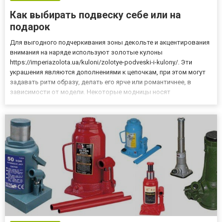
Как выбирать подвеску себе или на
подарок
Для выгодного подчеркивания зоны декольте и акцентирования
внимания на наряде используют золотые кулоны
https://imperiazolota.ua/kuloni/zolotye-podveski-i-kulony/. Эти
украшения являются дополнениями к цепочкам, при этом могут
задавать ритм образу, делать его ярче или романтичнее, в
зависимости от модели. Некоторые модницы носят
одновременно несколько подвесок, комбинируя их между собой
и создавая многослойные узоры. Нужно лишь правильно
подобрать ювелирны...