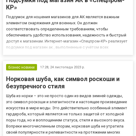
КР»
Подсумок для ношения магазинов для АК является важным
элементом снаряжения для военных. Он должен
соответствовать определенным требованиям, чтобы
обеспечивать удобство использования, надежность и быстрый
доступ к магазинам. Интернет-магазин «Спецпром-КР» реализует
подсумки под магазин ак , выполненные с учётом всех
требований к качеству материала, функциональности и удобству
применения. Подсумки выполнены по системе «MOLLE», поэтому
они легко и надёжно кре...
Бізнес новини
17:28,
24 листопада 2023 р.
Норковая шуба, как символ роскоши и
безупречного стиля
Шуба из норки – это не просто один из видов зимней одежды,
это символ роскоши и элегантности и настоящее произведение
искусства в мире моды. Это действительно особенный элемент
гардероба, который является не только защитой от холодной
поры года, но и воплощением статуса, стиля и высокого вкуса.
Вопреки многочисленным спорам, норковая шуба не утратила
своей популярности и релевантности на протяжении многих