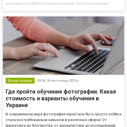
вони мають глибоке історичне коріння. Спортивні аукціони
Ставки настільки цікаві людям, що вони застосовують їх в різних
сферах, таких як краш іг...
Бізнес новини
09:58,
24 листопада 2023 р.
Где пройти обучение фотографии. Какая
стоимость и варианты обучения в
Украине
В современном мире фотография перестала быть просто хобби и
стала востребованным навыком в различных сферах. От
маркетинга до блогерства, от журналистики до исследований,