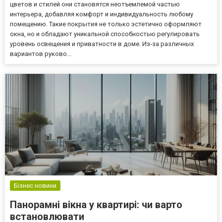
цветов и стилей они становятся неотъемлемой частью
интерьера, добавляя комфорт и индивидуальность любому
помещению. Такие покрытия не только эстетично оформляют
окна, но и обладают уникальной способностью регулировать
уровень освещения и приватности в доме. Из-за различных
вариантов руково...
Бізнес новини
Панорамні вікна у квартирі: чи варто
встановлювати