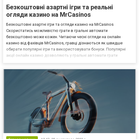
Безкоштовні азартні ігри та реальні
огляди казино на MrCasinos
Безкоштовні азартні ігри та огляди казино на MrCasinos
Скористатись можливістю грати в гральні автомати
безкоштовно може кожен. Читаючи чесні огляди на онлайн
казино від фахівців MrCasinos, гравці дізнаються як швидше
обирати популярні ігри та використовувати бонуси. Популярні
акції онлайн казино дозволяють у гральні автомати грати
безплатно. Більш того, кожен виграш у казино може бути
отриманий на картку. Одночасно у рев'ю на МрКазинос фахівці
підкреслюют...