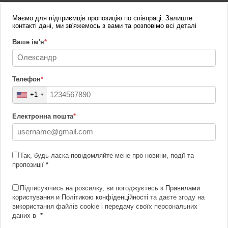
Маємо для підприємців пропозицію по співпраці. Залиште
контакті дані, ми зв'яжемось з вами та розповімо всі деталі
Ваше ім'я
*
Телефон
*
+1
Електронна пошта
*
Так, будь ласка повідомляйте мене про новини, події та
пропозиції
*
Підписуючись на розсилку, ви погоджуєтесь з
Правилами
користування и Політикою конфіденційності
та даєте згоду на
використання файлів cookie і передачу своїх персональних
даних в
*