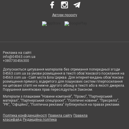
Автори проєкту
Реклама на сайті
info@04563.com.ua
+380730456300
Допускається цитування матеріалів без отримання попередньої згоди
04563.com.ua за умови розміщення в тексті обов'язкового посилання на
04563.com.ua - Сайт міста Біла Церква. Для інтернет-видань обов'язкове
розміщення прямого, відкритого для пошукових систем гіперпосилання
на цитовані статті не нижче другого абзацу в тексті або в якості джерела.
Порушення виняткових прав переслідується Законом.
Матеріали з плашками "Новини компаній", "Промо", "Партнерський
матеріал", "Партнерський спецпроєкт", "Політичні новини", "Пресреліз",
"PR", "Офіційно", "Політична реклама" публікуються на правах реклами.
Політика конфіденційності
Правила сайту
Правила
класифайд
Редакційна політика