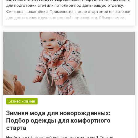
для подготовки стен или потолков под дальнейшую отделку.
Финишная шпаклёвка: Применяется после стартовой шпаклёвки
для достижения идеально ровной поверхности. Обычно имеет
более мелкозернистую структуру, что позволяет создать
гладкое покрытие, готовое к окрашиванию или поклейке обоев...
Бізнес новини
Зимняя мода для новорожденных:
Подбор одежды для комфортного
старта
Необходимый гардероб для зимнего младенца 1. Тонкие