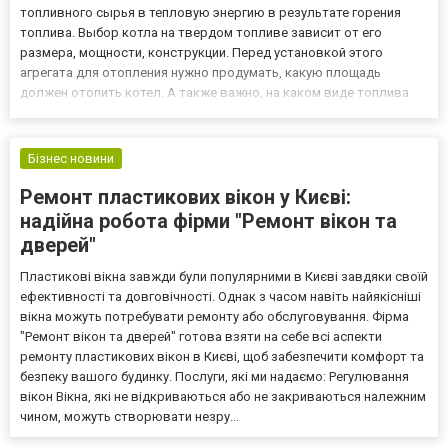
топливного сырья в тепловую энергию в результате горения
топлива. Выбор котла на твердом топливе зависит от его
размера, мощности, конструкции. Перед установкой этого
агрегата для отопления нужно продумать, какую площадь
должен отопить котел. А также важно, на каком виде топлива
работает теплогенератор: дрова, каменный уголь, пеллеты,
опилки или бурый уголь. Современные котлы позволяют
экономить, экологичн...
Бізнес новини
Ремонт пластикових вікон у Києві:
надійна робота фірми "Ремонт вікон та
дверей"
Пластикові вікна завжди були популярними в Києві завдяки своїй
ефективності та довговічності. Однак з часом навіть найякісніші
вікна можуть потребувати ремонту або обслуговування. Фірма
"Ремонт вікон та дверей" готова взяти на себе всі аспекти
ремонту пластикових вікон в Києві, щоб забезпечити комфорт та
безпеку вашого будинку. Послуги, які ми надаємо: Регулювання
вікон Вікна, які не відкриваються або не закриваються належним
чином, можуть створювати незру...