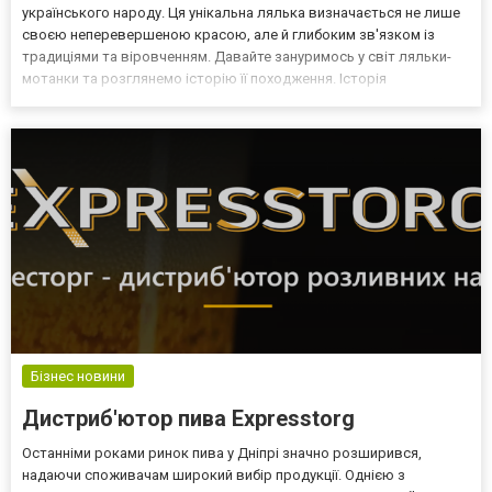
українського народу. Ця унікальна лялька визначається не лише
своєю неперевершеною красою, але й глибоким зв'язком із
традиціями та віровченням. Давайте зануримось у світ ляльки-
мотанки та розглянемо історію її походження. Історія
походження ляльки-мотанки Перед тим як лялька-мотанка стала
важливим елементом національної культури, її історія...
Бізнес новини
Дистриб'ютор пива Expresstorg
Останніми роками ринок пива у Дніпрі значно розширився,
надаючи споживачам широкий вибір продукції. Однією з