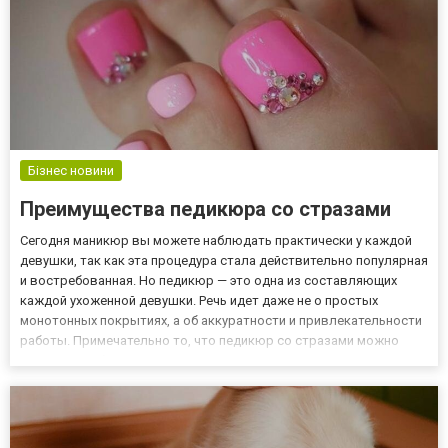
Бізнес новини
Преимущества педикюра со стразами
Сегодня маникюр вы можете наблюдать практически у каждой
девушки, так как эта процедура стала действительно популярная
и востребованная. Но педикюр — это одна из составляющих
каждой ухоженной девушки. Речь идет даже не о простых
монотонных покрытиях, а об аккуратности и привлекательности
работы. Примечательно то, что педикюр со стразами можно
отлично комбинировать не только с повседневными нарядами, а
и с праздничными образами. На самом деле, стразы — это...