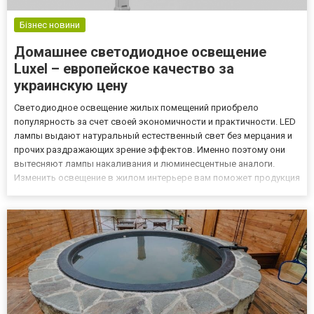
Бізнес новини
Домашнее светодиодное освещение
Luxel – европейское качество за
украинскую цену
Светодиодное освещение жилых помещений приобрело
популярность за счет своей экономичности и практичности. LED
лампы выдают натуральный естественный свет без мерцания и
прочих раздражающих зрение эффектов. Именно поэтому они
вытесняют лампы накаливания и люминесцентные аналоги.
Изменить освещение в жилом интерьере вам поможет продукция
бренда Люксел, заказать которую можно с доставкой по всей
Украине. Ассортимент осветительных приборов для дома Luxel
Предс...