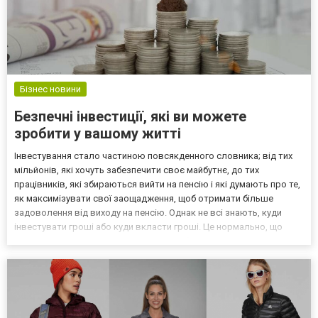
Бізнес новини
Безпечні інвестиції, які ви можете
зробити у вашому житті
Інвестування стало частиною повсякденного словника; від тих
мільйонів, які хочуть забезпечити своє майбутнє, до тих
працівників, які збираються вийти на пенсію і які думають про те,
як максимізувати свої заощадження, щоб отримати більше
задоволення від виходу на пенсію. Однак не всі знають, куди
інвестувати гроші або куди вкласти гроші. Це нормально, що
інвестиції викликають сумніви і навіть більше, коли вам
довелося пережити економічні кризи, шахрайство т...