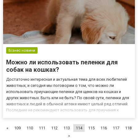
Бізнес новини
Можно ли использовать пеленки для
собак на кошках?
Достаточно интересная и актуальная тема для всех любителей
животных, и сегодня мы поговорим о том, что можно ли
использовать приучающие пеленки для щенков на кошках и
других животных. Быть или не быть? По своей сути, пеленки для
животных и людей в обычной аптеке имеют целый ряд отличий.
Последние не рекомендуют использовать для приучения к
туалетам по ряду причин, и основная из них, отсутствие
специальной пропитки, приманивающего запаха, который
«
109
110
111
112
113
114
115
116
117
118
жизненно н...
»