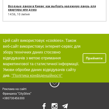
Входные двери в Киеве: как выбрать надежную дверь для
квартиры или дома
14:56,
10 липня
Цей сайт використовує «cookies». Також
веб-сайт використовує інтернет-сервіс для
збору технічних даних стосовно
відвідувачів з метою отримання
Прийняти
маркетингової та статистичної інформації.
Умови обробки даних відвідувачів сайту
див.
"Політика конфіденційності"
Реклама на сайті
Франшиза "CitySites"
+380730456300