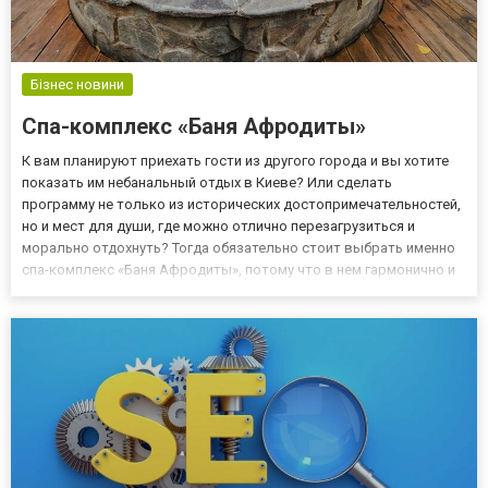
Бізнес новини
Спа-комплекс «Баня Афродиты»
К вам планируют приехать гости из другого города и вы хотите
показать им небанальный отдых в Киеве? Или сделать
программу не только из исторических достопримечательностей,
но и мест для души, где можно отлично перезагрузиться и
морально отдохнуть? Тогда обязательно стоит выбрать именно
спа-комплекс «Баня Афродиты», потому что в нем гармонично и
эффективно сочетается абсолютно всё! Даже из Киева
выезжать не понадобится: всего лишь 10 минут езды на авто –
и...