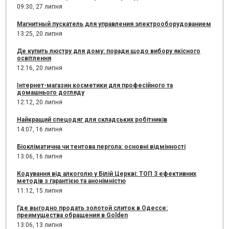
09:30,
27 липня
Магнитный пускатель для управления электрооборудованием
13:25,
20 липня
Де купить люстру для дому: поради щодо вибору якісного
освітлення
12:16,
20 липня
Інтернет-магазин косметики для професійного та
домашнього догляду
12:12,
20 липня
Найкращий спецодяг для складських робітників
14:07,
16 липня
Біокліматична чи тентова пергола: основні відмінності
13:06,
16 липня
Кодування від алкоголю у Білій Церкві: ТОП 3 ефективних
методів з гарантією та анонімністю
11:12,
15 липня
Где выгодно продать золотой слиток в Одессе:
преимущества обращения в Golden
13:06,
13 липня