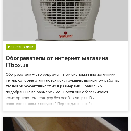
Бізнес новини
Обогреватели от интернет магазина
ITbox.ua
Обогреватели – это современные и экономичные источники
тепла, которые отличаются конструкцией, принципом работы,
тепловой эффективностью и размерами. Правильно
подобранные по размеру и мощности они обеспечивают
комфортную температуру без особых затрат. Вы
заинтересованы в покупке? Переходите на сайт:
https://www.itbox.ua/ru/category/Obogrevateli-c7897/filter=103619-
86007440600/, интернет магазина ITbox.ua, где представлен
каталог с большим выбором обогрева...