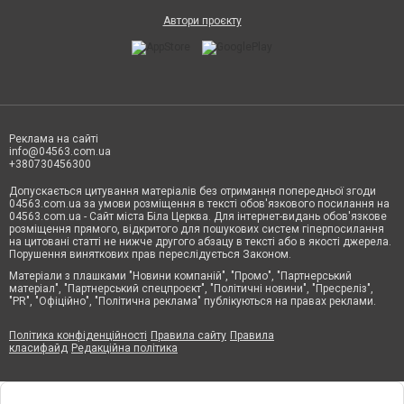
Автори проєкту
Реклама на сайті
info@04563.com.ua
+380730456300
Допускається цитування матеріалів без отримання попередньої згоди
04563.com.ua за умови розміщення в тексті обов'язкового посилання на
04563.com.ua - Сайт міста Біла Церква. Для інтернет-видань обов'язкове
розміщення прямого, відкритого для пошукових систем гіперпосилання
на цитовані статті не нижче другого абзацу в тексті або в якості джерела.
Порушення виняткових прав переслідується Законом.
Матеріали з плашками "Новини компаній", "Промо", "Партнерський
матеріал", "Партнерський спецпроєкт", "Політичні новини", "Пресреліз",
"PR", "Офіційно", "Політична реклама" публікуються на правах реклами.
Політика конфіденційності
Правила сайту
Правила
класифайд
Редакційна політика