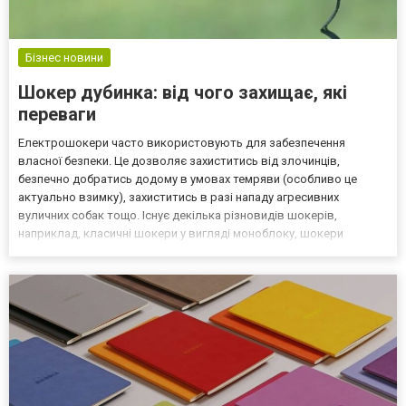
Бізнес новини
Шокер дубинка: від чого захищає, які
переваги
Електрошокери часто використовують для забезпечення
власної безпеки. Це дозволяє захиститись від злочинців,
безпечно добратись додому в умовах темряви (особливо це
актуально взимку), захиститись в разі нападу агресивних
вуличних собак тощо. Існує декілька різновидів шокерів,
наприклад, класичні шокери у вигляді моноблоку, шокери
ліхтарики, шокери дубинки, або замасковані шокери (наприклад,
у вигляді мобільного телефону). Вони компактні, не викликають
підоз...