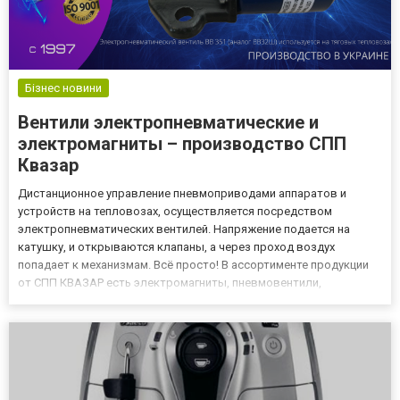
Бізнес новини
Вентили электропневматические и
электромагниты – производство СПП
Квазар
Дистанционное управление пневмоприводами аппаратов и
устройств на тепловозах, осуществляется посредством
электропневматических вентилей. Напряжение подается на
катушку, и открываются клапаны, а через проход воздух
попадает к механизмам. Всё просто! В ассортименте продукции
от СПП КВАЗАР есть электромагниты, пневмовентили,
электропневмовентили. Ознакомиться с перечнем можно в
онлайн-каталоге электротехнической продукции
kvazar.com.ua: https://kvazar.com.ua/...