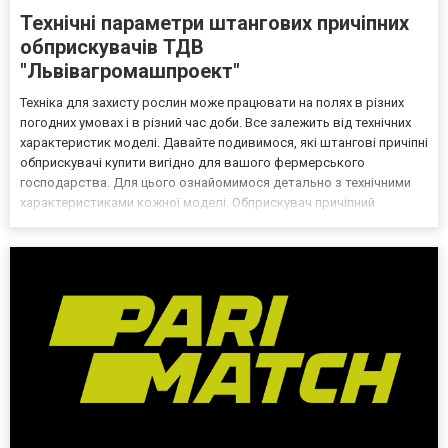
Технічні параметри штангових причіпних
обприскувачів ТДВ
"Львівагромашпроект"
Техніка для захисту рослин може працювати на полях в різних
погодних умовах і в різний час доби. Все залежить від технічних
характеристик моделі. Давайте подивимося, які штангові причіпні
обприскувачі купити вигідно для вашого фермерського
господарства. Для цього ознайомимося детально з технічними
характеристиками кожної моделі. Обприскувач причіпний
штанговий ОПШ-2418 Причіпний ообприскувач призначений для
обробки ґрунту рідкими мінеральними, добривами та...