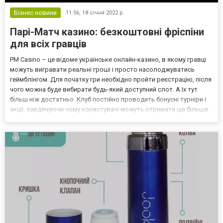
Бізнес новини
11:56,
18 січня 2022 р.
Парі-Матч казино: безкоштовні фріспіни
для всіх гравців
PM Casino – це відоме українське онлайн-казино, в якому гравці
можуть вигравати реальні гроші і просто насолоджуватись
геймблінгом. Для початку гри необхідно пройти реєстрацію, після
чого можна буде вибирати будь-який доступний слот. А їх тут
більш ніж достатньо. Клуб постійно проводить бонусні турніри і
акції, завдячуючи чому користувачі можуть отримати ще більше.
Грати можна як на реальні гроші, так і в демо режимі, нічим не
ризикуючи. Перед вами буде пр...