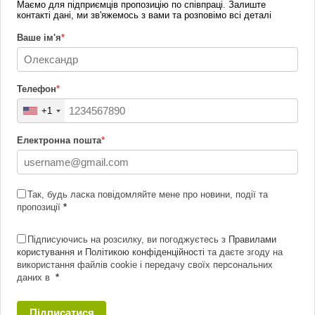
Маємо для підприємців пропозицію по співпраці. Залиште
контакті дані, ми зв'яжемось з вами та розповімо всі деталі
Ваше ім'я
*
Телефон
*
+1
Електронна пошта
*
Так, будь ласка повідомляйте мене про новини, події та
пропозиції
*
Підписуючись на розсилку, ви погоджуєтесь з
Правилами
користування и Політикою конфіденційності
та даєте згоду на
використання файлів cookie і передачу своїх персональних
даних в
*
Підписатися