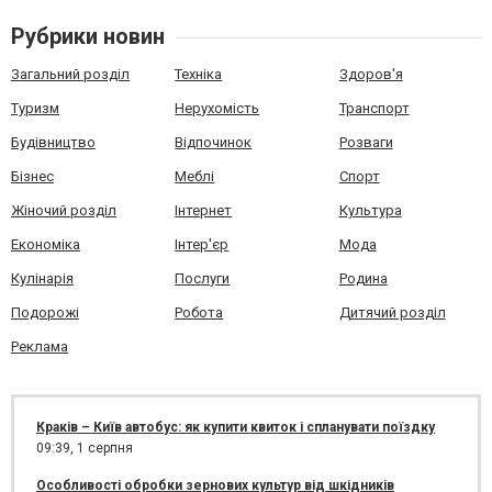
Рубрики новин
Загальний розділ
Техніка
Здоров'я
Туризм
Нерухомість
Транспорт
Будівництво
Відпочинок
Розваги
Бізнес
Меблі
Спорт
Жіночий розділ
Інтернет
Культура
Економіка
Інтер'єр
Мода
Кулінарія
Послуги
Родина
Подорожі
Робота
Дитячий розділ
Реклама
Краків – Київ автобус: як купити квиток і спланувати поїздку
09:39,
1 серпня
Особливості обробки зернових культур від шкідників