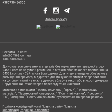
+380730456300
Автори проєкту
Реклама на сайті
info@04563.com.ua
+380730456300
Допускається цитування матеріалів без отримання попередньої згоди
04563.com.ua за умови розміщення в тексті обов'язкового посилання на
04563.com.ua - Сайт міста Біла Церква. Для інтернет-видань обов'язкове
розміщення прямого, відкритого для пошукових систем гіперпосилання
на цитовані статті не нижче другого абзацу в тексті або в якості джерела.
Порушення виняткових прав переслідується Законом.
Матеріали з плашками "Новини компаній", "Промо", "Партнерський
матеріал", "Партнерський спецпроєкт", "Політичні новини", "Пресреліз",
"PR", "Офіційно", "Політична реклама" публікуються на правах реклами.
Політика конфіденційності
Правила сайту
Правила
класифайд
Редакційна політика