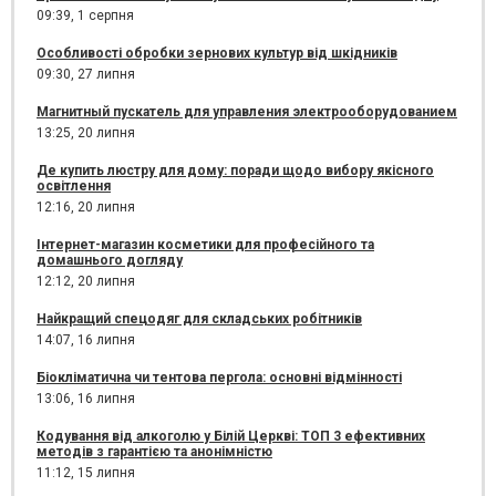
09:39,
1 серпня
Особливості обробки зернових культур від шкідників
09:30,
27 липня
Магнитный пускатель для управления электрооборудованием
13:25,
20 липня
Де купить люстру для дому: поради щодо вибору якісного
освітлення
12:16,
20 липня
Інтернет-магазин косметики для професійного та
домашнього догляду
12:12,
20 липня
Найкращий спецодяг для складських робітників
14:07,
16 липня
Біокліматична чи тентова пергола: основні відмінності
13:06,
16 липня
Кодування від алкоголю у Білій Церкві: ТОП 3 ефективних
методів з гарантією та анонімністю
11:12,
15 липня