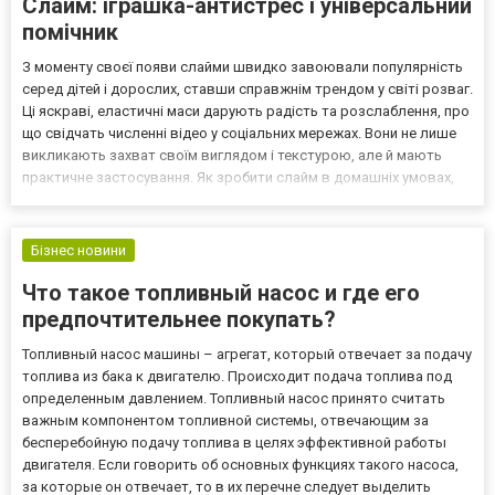
Слайм: іграшка-антистрес і універсальний
помічник
З моменту своєї появи слайми швидко завоювали популярність
серед дітей і дорослих, ставши справжнім трендом у світі розваг.
Ці яскраві, еластичні маси дарують радість та розслаблення, про
що свідчать численні відео у соціальних мережах. Вони не лише
викликають захват своїм виглядом і текстурою, але й мають
практичне застосування. Як зробити слайм в домашніх умовах,
читай на сайті optima2000.com.ua! Що таке слайм? Слайм, або
"жуйка для рук", — це еластична...
Бізнес новини
Что такое топливный насос и где его
предпочтительнее покупать?
Топливный насос машины – агрегат, который отвечает за подачу
топлива из бака к двигателю. Происходит подача топлива под
определенным давлением. Топливный насос принято считать
важным компонентом топливной системы, отвечающим за
бесперебойную подачу топлива в целях эффективной работы
двигателя. Если говорить об основных функциях такого насоса,
за которые он отвечает, то в их перечне следует выделить