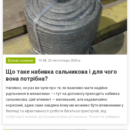
Бізнес новини
15:58,
22 листопада 2024 р.
Що таке набивка сальникова і для чого
вона потрібна?
Напевно, не раз ви чули про те, як важливо мати надійне
ущільнення в механізмах – і тут на допомогу приходить набивка
сальникова. Цей елемент — маленький, але надзвичайно
корисний, адже саме завдяки йому ми можемо бути впевненими у
безпеці та ефективності роботи багатьох пристроїв, від
побутової техніки до промислових установок. Поняття набивки
сальникової Визначення набивки сальникової Набивка
сальникова — це матеріал, який використовується для