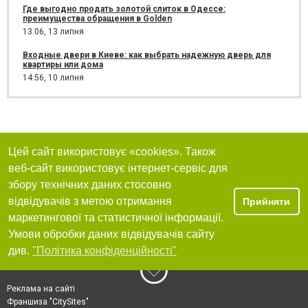
Где выгодно продать золотой слиток в Одессе:
преимущества обращения в Golden
13:06,
13 липня
Входные двери в Киеве: как выбрать надежную дверь для
квартиры или дома
14:56,
10 липня
Цей сайт використовує «cookies». Також
веб-сайт використовує інтернет-сервіс для
збору технічних даних стосовно
відвідувачів з метою отримання
Прийняти
маркетингової та статистичної інформації.
Умови обробки даних відвідувачів сайту
див.
"Політика конфіденційності"
Реклама на сайті
Франшиза "CitySites"