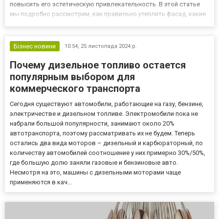
повысить его эстетическую привлекательность. В этой статье
мы подробно рассмотрим, как правильно утеплить фасад, какие
материалы выбрать и на что обратить внимание при расчёте
стоимости. Почему важно утеплять фасад? Утепление фас...
Бізнес новини
10:54,
25 листопада 2024 р.
Почему дизельное топливо остается
популярным выбором для
коммерческого транспорта
Сегодня существуют автомобили, работающие на газу, бензине,
электричестве и дизельном топливе. Электромобили пока не
набрали большой популярности, занимают около 20%
автотранспорта, поэтому рассматривать их не будем. Теперь
остались два вида моторов – дизельный и карбюраторный, по
количеству автомобилей соотношение у них примерно 30%/50%,
где большую долю заняли газовые и бензиновые авто.
Несмотря на это, машины с дизельными моторами чаще
применяются в кач...