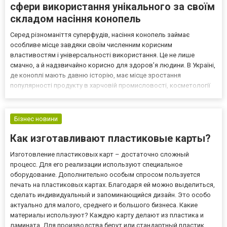
сфери використання унікального за своїм
складом насіння конопель
Серед різноманіття суперфудів, насіння конопель займає
особливе місце завдяки своїм численним корисним
властивостям і універсальності використання. Це не лише
смачно, а й надзвичайно корисно для здоров’я людини. В Україні,
де коноплі мають давню історію, має місце зростання
популярності продукту в харчовій промисловості, косметології
та навіть у медицині. Корисні властивості включають: Багатство
поживних речовин. Справжнє джерело корисних жирних кислот,
бі...
Бізнес новини
Как изготавливают пластиковые карты?
Изготовление пластиковых карт – достаточно сложный
процесс. Для его реализации используют специальное
оборудование. Дополнительно особым спросом пользуется
печать на пластиковых картах. Благодаря ей можно выделиться,
сделать индивидуальный и запоминающийся дизайн. Это особо
актуально для малого, среднего и большого бизнеса. Какие
материалы используют? Каждую карту делают из пластика и
ламината. Для производства берут или стандартный пластик,