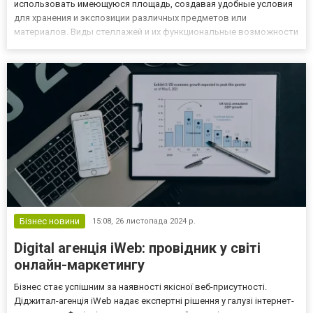
использовать имеющуюся площадь, создавая удобные условия
для хранения и экспозиции различных предметов или
материалов. Виды стеллажей и их функциональные возможности
для разных помещений Существует огромное разнообразие
видов стеллажей https://viskonta.com/ru/stelazhi, каждый из
которых имеет свои особен...
Бізнес новини
15:08,
26 листопада 2024 р.
Digital агенція iWeb: провідник у світі
онлайн-маркетингу
Бізнес стає успішним за наявності якісної веб-присутності.
Діджитал-агенція iWeb надає експертні рішення у галузі інтернет-