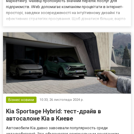
маркетингу. Фахівці пропонують значний перелік послуг для
підприємств. iWeb допомагає компаніям процвітати в інтернет-
просторі, завдяки зосередженості на інтуїтивному дизайні та
ефективних стратегіях просування. Щоб дізнатися більше, варто
перейти за посиланням https://i-web.top/ та звернутися за
безкоштовною консультацією. Створення с...
Бізнес новини
10:33,
26 листопада 2024 р.
Kia Sportage Hybrid: тест-драйв в
автосалоне Kia в Киеве
Автомобили Kia давно завоевали популярность среди
автолюбителей. Это объясняется оригинальным сочетанием