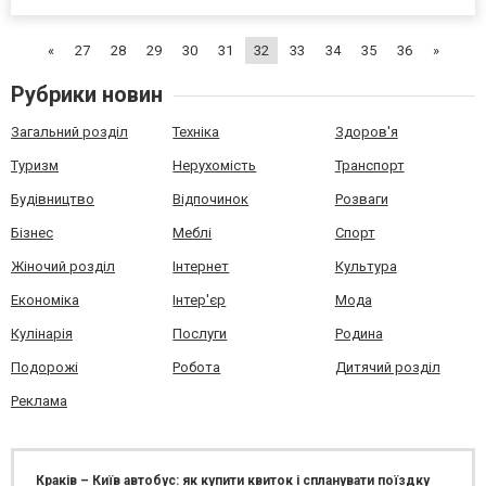
яскравих вражень. Правильно підібраний прилад повинен бути
приємним у використанні та легким у догляді. Що врахов...
«
27
28
29
30
31
32
33
34
35
36
»
Рубрики новин
Загальний розділ
Техніка
Здоров'я
Туризм
Нерухомість
Транспорт
Будівництво
Відпочинок
Розваги
Бізнес
Меблі
Спорт
Жіночий розділ
Інтернет
Культура
Економіка
Інтер'єр
Мода
Кулінарія
Послуги
Родина
Подорожі
Робота
Дитячий розділ
Реклама
Краків – Київ автобус: як купити квиток і спланувати поїздку