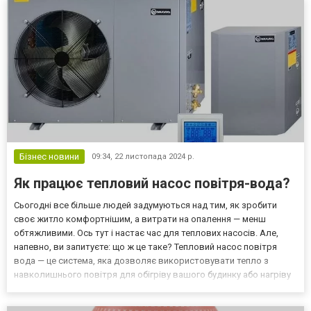
ущільнення...
Бізнес новини
09:34,
22 листопада 2024 р.
Як працює тепловий насос повітря-вода?
Сьогодні все більше людей задумуються над тим, як зробити
своє житло комфортнішим, а витрати на опалення — менш
обтяжливими. Ось тут і настає час для теплових насосів. Але,
напевно, ви запитуєте: що ж це таке? Тепловий насос повітря
вода — це система, яка дозволяє використовувати тепло з
навколишнього повітря для обігріву вашого будинку або нагріву
води. Погодьтесь, ідея звучить досить перспективно! Принцип
роботи теплового насоса повітря-вода Тепловий нас...