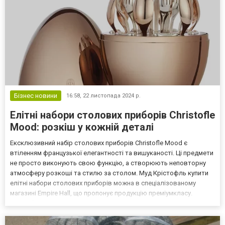
Бізнес новини
16:58,
22 листопада 2024 р.
Елітні набори столових приборів Christofle
Mood: розкіш у кожній деталі
Ексклюзивний набір столових приборів Christofle Mood є
втіленням французької елегантності та вишуканості. Ці предмети
не просто виконують свою функцію, а створюють неповторну
атмосферу розкоші та стилю за столом. Муд Крістофль купити
елітні набори столових приборів можна в спеціалізованому
магазині Empire Hall, що пропонує продукцію преміумкласу.
Christofle Mood: мистецтво столового етикету Набір Mood від
французького бренду Christofle — це більше ніж стол...