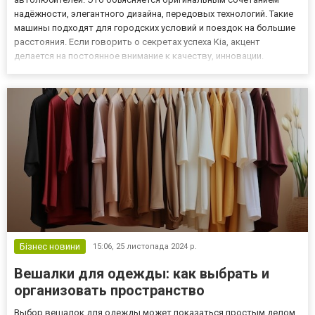
надёжности, элегантного дизайна, передовых технологий. Такие
машины подходят для городских условий и поездок на большие
расстояния. Если говорить о секретах успеха Kia, акцент
делается на постоянное внимание к качеству, инновации.
Компания-производитель внедряет новые технологии, создавая
безопасные и экономичные автомобили. При желании
ознакомиться с п...
Бізнес новини
15:06,
25 листопада 2024 р.
Вешалки для одежды: как выбрать и
организовать пространство
Выбор вешалок для одежды может показаться простым делом,