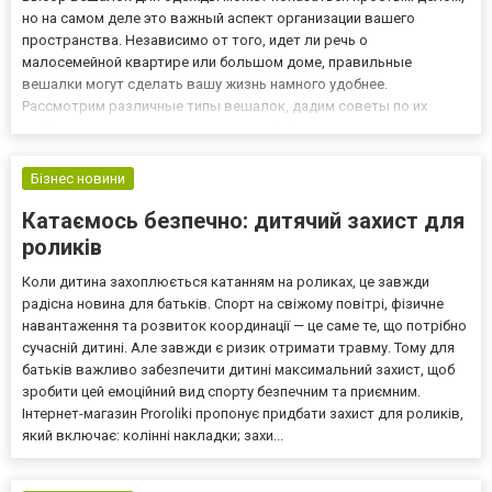
но на самом деле это важный аспект организации вашего
пространства. Независимо от того, идет ли речь о
малосемейной квартире или большом доме, правильные
вешалки могут сделать вашу жизнь намного удобнее.
Рассмотрим различные типы вешалок, дадим советы по их
выбору и поделимся методами для эффективной организации
вашего пространства. Разнообразие вешалок: от деревянных до
пластиковых Когда речь заходи...
Бізнес новини
Катаємось безпечно: дитячий захист для
роликів
Коли дитина захоплюється катанням на роликах, це завжди
радісна новина для батьків. Спорт на свіжому повітрі, фізичне
навантаження та розвиток координації — це саме те, що потрібно
сучасній дитині. Але завжди є ризик отримати травму. Тому для
батьків важливо забезпечити дитині максимальний захист, щоб
зробити цей емоційний вид спорту безпечним та приємним.
Інтернет-магазин Proroliki пропонує придбати захист для роликів,
який включає: колінні накладки; захи...