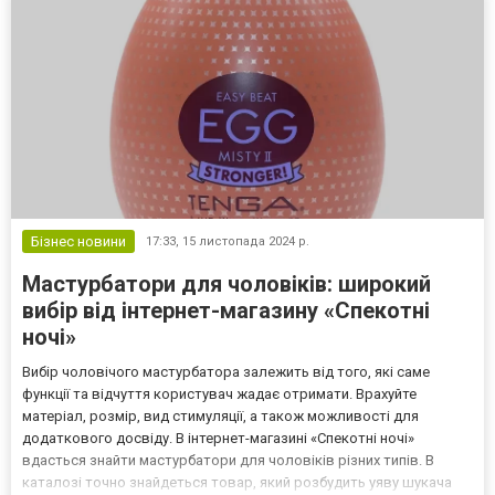
Бізнес новини
17:33,
15 листопада 2024 р.
Мастурбатори для чоловіків: широкий
вибір від інтернет-магазину «Спекотні
ночі»
Вибір чоловічого мастурбатора залежить від того, які саме
функції та відчуття користувач жадає отримати. Врахуйте
матеріал, розмір, вид стимуляції, а також можливості для
додаткового досвіду. В інтернет-магазині «Спекотні ночі»
вдасться знайти мастурбатори для чоловіків різних типів. В
каталозі точно знайдеться товар, який розбудить уяву шукача