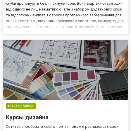
клуби пропонують безліч симуляторів. Вони відрізняються один
від одного не лише тематикою, але й набором додаткових опцій
та відсотками виплат. Розробка програмного забезпечення для
онлайн-слотів є ключовим показником якості гри, комфорту для
користувача і, найголовніше, — гарантії виграшів. Саме тому при
виборі ігрової машини в першу чергу потрібно звертати увагу на
провайдера. Крім цього, потрібно...
Бізнес новини
Курсы дизайна
Хотите попробовать себя в чем-то новом и реализовать свои