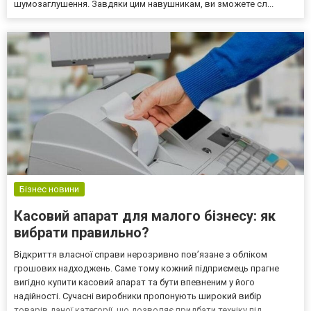
шумозаглушення. Завдяки цим навушникам, ви зможете сл...
Бізнес новини
Касовий апарат для малого бізнесу: як
вибрати правильно?
Відкриття власної справи нерозривно пов’язане з обліком
грошових надходжень. Саме тому кожний підприємець прагне
вигідно купити касовий апарат та бути впевненим у його
надійності. Сучасні виробники пропонують широкий вибір
товарів даної категорії, що дозволяє придбати техніку під