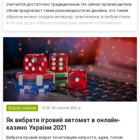
считается достаточно традиционным. Но сейчас производители
обоев предлагают такие разновидности их дизайна, что таким
образом можно создать интерьер, практически, в любом стиле.
А то, как долго обои прослужат вам, зависит от правильно
выбранного клея. Преимущество обоев в том, что можно
приобрести достаточно недорогой вариант, с нужной
расцветкой...
Бізнес новини
12:33,
20 серпня 2021 р.
Як вибрати ігровий автомат в онлайн-
казино України 2021
Вибрати ігровий апарат початківцям непросто, адже, топові