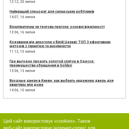
12:12,
20 липня
Найкращий спецодяг для складських робітників
14:07,
16 липня
Біокліматична чи тентова пергола: основні відмінності
13:06,
16 липня
Кодування від алкоголю у Білій Церкві: ТОП 3 ефективних
методів з гарантією та анонімністю
11:12,
15 липня
Где выгодно продать золотой слиток в Одессе:
преимущества обращения в Golden
13:06,
13 липня
Входные двери в Киеве: как выбрать надежную дверь для
квартиры или дома
14:56,
10 липня
Цей сайт використовує «cookies». Також
веб-сайт використовує інтернет-сервіс для