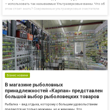
— использовать так называемые Ультразвуковые ванны. Что об
этом стоит знать? Современные ультразвуковые очистители
Как следует из названия, ультразвуковой очиститель (также
известный как ультразвуковая ванна) — это современное
устройство,...
Бізнес новини
В магазине рыболовных
принадлежностей «Карпан» представлен
большой выбор рыболовецких товаров
Рыбалка – вид отдыха, которому с большим удовольствием
предаются не только мужчины, но и женщины. Это