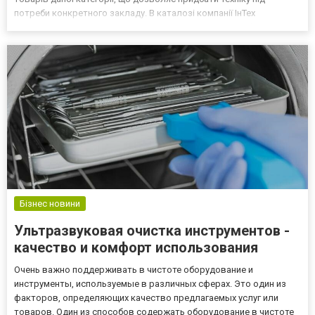
потреби конкретного закладу. В каталозі компанії ІнТех
представлені різні види касових апаратів, знання особливостей
яких допоможе здійснити правильний вибір. Для невеликої
торгі...
Бізнес новини
Ультразвуковая очистка инструментов -
качество и комфорт использования
Очень важно поддерживать в чистоте оборудование и
инструменты, используемые в различных сферах. Это один из
факторов, определяющих качество предлагаемых услуг или
товаров. Один из способов содержать оборудование в чистоте