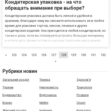
Кондитерская упаковка - на что
обращать внимание при выборе?
Кондитерская упаковка должна быть легкой и удобной в
хранении, благодаря чему вы сможете использовать ее в любое
время для упаковки тортов, кексов, печенья и других
кондитерских изделий. Она пригодится в любой кондитерской, но
также и дома, если вы планируете устроить большую вечеринку
и хотите дать своим гостям по кусочку торта или кекса домой.
Выгодно приобрести коробки для кексов, тортов и других
кондитерских изделий вы можете прямо сейчас на сайте инте...
«
123
124
125
126
127
128
129
130
131
132
»
Рубрики новин
Загальний розділ
Техніка
Здоров'я
Туризм
Нерухомість
Транспорт
Будівництво
Відпочинок
Розваги
Бізнес
Меблі
Спорт
Жіночий розділ
Інтернет
Культура