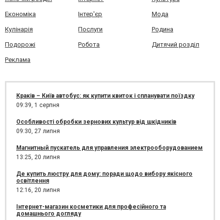
Економіка
Інтер'єр
Мода
Кулінарія
Послуги
Родина
Подорожі
Робота
Дитячий розділ
Реклама
Краків – Київ автобус: як купити квиток і спланувати поїздку
09:39,
1 серпня
Особливості обробки зернових культур від шкідників
09:30,
27 липня
Магнитный пускатель для управления электрооборудованием
13:25,
20 липня
Де купить люстру для дому: поради щодо вибору якісного
освітлення
12:16,
20 липня
Інтернет-магазин косметики для професійного та
домашнього догляду