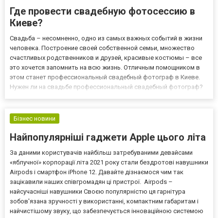
Где провести свадебную фотосессию в
Киеве?
Свадьба – несомненно, одно из самых важных событий в жизни
человека. Построение своей собственной семьи, множество
счастливых родственников и друзей, красивые костюмы – все
это хочется запомнить на всю жизнь. Отличным помощником в
этом станет профессиональный свадебный фотограф в Киеве.
Нужен ли на свадьбе профессиональный свадебный фотограф?
Нужен ли паре фотограф на свадьбе, молодожены решают
самостоятельно исходя из своих возможностей и желаний. Кто-
т...
Бізнес новини
Найпопулярніші гаджети Apple цього літа
За даними користувачів найбільш затребуваними девайсами
«яблучної» корпорації літа 2021 року стали бездротові навушники
Airpods і смартфон iPhone 12. Давайте дізнаємося чим так
зацікавили наших співгромадян ці пристрої. Airpods –
найсучасніші навушники Своєю популярністю ця гарнітура
зобов'язана зручності у використанні, компактним габаритам і
найчистішому звуку, що забезпечується інноваційною системою