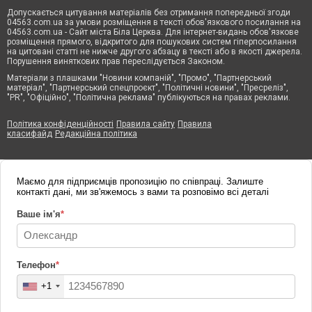
Допускається цитування матеріалів без отримання попередньої згоди
04563.com.ua за умови розміщення в тексті обов'язкового посилання на
04563.com.ua - Сайт міста Біла Церква. Для інтернет-видань обов'язкове
розміщення прямого, відкритого для пошукових систем гіперпосилання
на цитовані статті не нижче другого абзацу в тексті або в якості джерела.
Порушення виняткових прав переслідується Законом.
Матеріали з плашками "Новини компаній", "Промо", "Партнерський
матеріал", "Партнерський спецпроєкт", "Політичні новини", "Пресреліз",
"PR", "Офіційно", "Політична реклама" публікуються на правах реклами.
Політика конфіденційності
Правила сайту
Правила
класифайд
Редакційна політика
Маємо для підприємців пропозицію по співпраці. Залиште
контакті дані, ми зв'яжемось з вами та розповімо всі деталі
Ваше ім'я
*
Телефон
*
+1