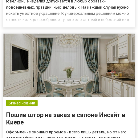
ювелирные изделия допускается в любых образах -
повседневных, праздничных, деловых. На каждый случай нужно
искать уместное украшение. К универсальным решениям можно
отнести кольцо серебряное - у него элегантный и неброский вид.
Что предлагает Minimal? Подобрать украшения из серебра
сегодня можно онлайн. Посетите каталоги Minimal, чтобы
ознаком...
Бізнес новини
Пошив штор на заказ в салоне Инсайт в
Киеве
Оформление оконных проемов - всего лишь деталь, но от него