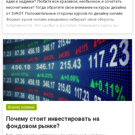
идеи и задумки? Любите все красивое, необычное, и сочетать
несочетаемое? Тогда обратите свое внимание на курсы дизайна
от SVKOT. Положительные стороны курсов по дизайну онлайн
Формат кусов онлайн ежедневно набирает свои обороты
популярности. Это удобно и доступно. Совмещать курсы вы
сможете с основной учебой, или работой. Обучение будет
проходить в комфортной для вас обстановке. От вас
потребуется...
Бізнес новини
Почему стоит инвестировать на
фондовом рынке?