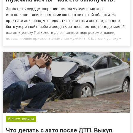
Завоевать сердце понравившегося мужчины можно
воспользовавшись советами экспертов в этой области. На
практике доказано, что сделать это не так и сложно, главное
быть уверенной в себе и следить за внешностью, поведением. 5
шагов к успеху Психологи дают конкретные рекомендации,
позволяющие привлечь внимание мужчины. 6 шагов к успеху –
это: 1.Улыбка. Фразу «любовь с первого взгляда» можно без
проблем заменить на «любовь с первой улыбки». 65%
представителей с...
Бізнес новини
Что делать с авто после ДТП. Выкуп