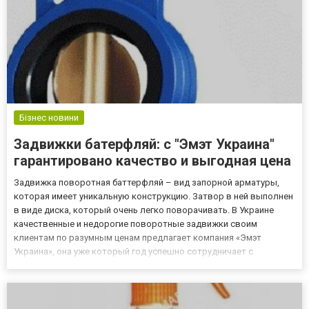
Бізнес новини
Задвижки батерфляй: с "Эмэт Украина"
гарантировано качество и выгодная цена
Задвижка поворотная баттерфляй – вид запорной арматуры,
которая имеет уникальную конструкцию. Затвор в ней выполнен
в виде диска, который очень легко поворачивать. В Украине
качественные и недорогие поворотные задвижки своим
клиентам по разумным ценам предлагает компания «Эмэт
Украина», она уже который год успешно сотрудничает с
компаниями разной сферы деятельности. Представленная в
каталоге задвижка поворотная имеет компактные размеры, а
потому может быть...