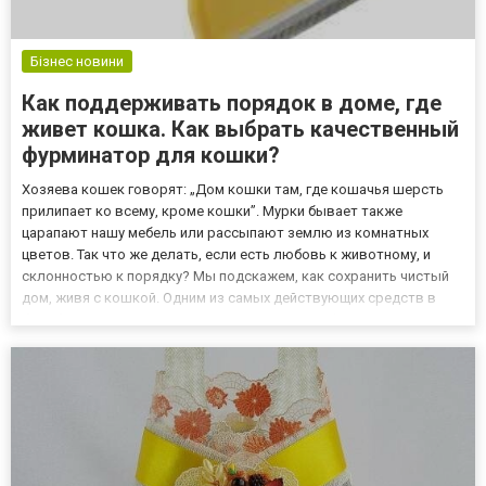
Бізнес новини
Как поддерживать порядок в доме, где
живет кошка. Как выбрать качественный
фурминатор для кошки?
Хозяева кошек говорят: „Дом кошки там, где кошачья шерсть
прилипает ко всему, кроме кошки”. Мурки бывает также
царапают нашу мебель или рассыпают землю из комнатных
цветов. Так что же делать, если есть любовь к животному, и
склонностью к порядку? Мы подскажем, как сохранить чистый
дом, живя с кошкой. Одним из самых действующих средств в
борьбе с не желательной шерстью являются фурминаторы. Вы
можете смотреть фурминаторы для кошек тут. Проблем с
вездесущей...