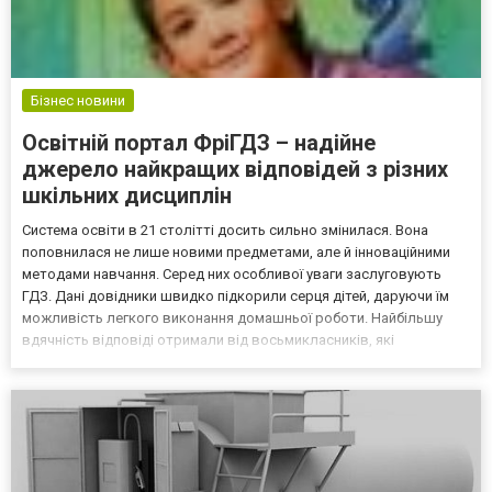
Бізнес новини
Освітній портал ФріГДЗ – надійне
джерело найкращих відповідей з різних
шкільних дисциплін
Система освіти в 21 столітті досить сильно змінилася. Вона
поповнилася не лише новими предметами, але й інноваційними
методами навчання. Серед них особливої уваги заслуговують
ГДЗ. Дані довідники швидко підкорили серця дітей, даруючи їм
можливість легкого виконання домашньої роботи. Найбільшу
вдячність відповіді отримали від восьмикласників, які
знаходяться у підлітковому віці. Річ у тому, що в цей період
школярам досить нелегко концентрувати свою увагу до...