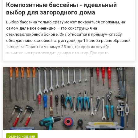
Композитные бассейны - идеальный
выбор для загородного дома
Выбор бассейна только сразу может показаться сложным, на
самом деле все очевидно – это конструкция на
стекловолоконной основе. Она относится к премиум-классу,
обладает многослойной структурой, до 15 слоев разнообразной
толщины. Гарантия минимум 25 лет, но срок их службы
значительно превосходит данную отметку. Доверить
строительство композитного бассейна лучше всего компании
Акватик. Ее основная сфера деятельности – это строительство
всевозможных бассейнов....
Бізнес новини