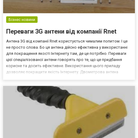
Бізнес новини
Переваги 3G антени від компанії Rnet
Антена 3G від компанії Rnet користується чималим попитом. І це
не просто слова. Бо ця антена дійсно ефективна у використанні
для покращення якості Інтернету там, де це потрібно. Переваги
цієї спеціалізованої антени говорять про те, що це придбання
корисне та досить ефективне. Використання цього приладу
дозволяє покращити якість Інтернету. Двометрова антена
вузько спрямованого типу служить для покращення якості
сигналу базової станції на територіях з недост...