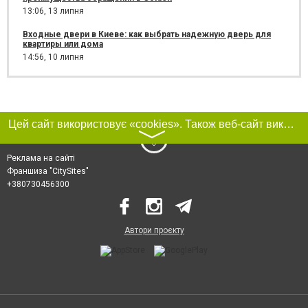
13:06,
13 липня
Входные двери в Киеве: как выбрать надежную дверь для
квартиры или дома
14:56,
10 липня
Цей сайт використовує «cookies». Також веб-сайт використовує інтернет-сервіс для збору технічних даних стосовно відвідувачів з метою отримання маркетингової та статистичної інформації. Умови обробки даних відвідувачів сайту див.
〉
Реклама на сайті
Франшиза "CitySites"
+380730456300
Автори проєкту