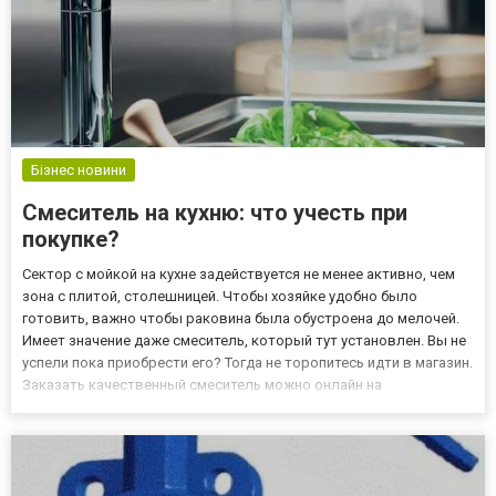
Бізнес новини
Смеситель на кухню: что учесть при
покупке?
Сектор с мойкой на кухне задействуется не менее активно, чем
зона с плитой, столешницей. Чтобы хозяйке удобно было
готовить, важно чтобы раковина была обустроена до мелочей.
Имеет значение даже смеситель, который тут установлен. Вы не
успели пока приобрести его? Тогда не торопитесь идти в магазин.
Заказать качественный смеситель можно онлайн на
http://stevian.com.ua/smesiteli-i-aksesuary/kyxonnue-smesiteli.html –
в ассортименте интернет-магазина представле...