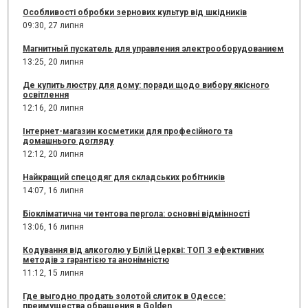
Особливості обробки зернових культур від шкідників
09:30,
27 липня
Магнитный пускатель для управления электрооборудованием
13:25,
20 липня
Де купить люстру для дому: поради щодо вибору якісного
освітлення
12:16,
20 липня
Інтернет-магазин косметики для професійного та
домашнього догляду
12:12,
20 липня
Найкращий спецодяг для складських робітників
14:07,
16 липня
Біокліматична чи тентова пергола: основні відмінності
13:06,
16 липня
Кодування від алкоголю у Білій Церкві: ТОП 3 ефективних
методів з гарантією та анонімністю
11:12,
15 липня
Где выгодно продать золотой слиток в Одессе:
преимущества обращения в Golden