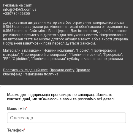
Реклама на сайті
info@04563.com.ua
+380730456300
Допускається цитування матеріалів без отримання попередньої згоди
04563.com.ua за умови розміщення в тексті обов'язкового посилання на
04563.com.ua - Сайт міста Біла Церква. Для інтернет-видань обов'язкове
розміщення прямого, відкритого для пошукових систем гіперпосилання
на цитовані статті не нижче другого абзацу в тексті або в якості джерела.
Порушення виняткових прав переслідується Законом.
Матеріали з плашками "Новини компаній", "Промо", "Партнерський
матеріал", "Партнерський спецпроєкт", "Політичні новини", "Пресреліз",
"PR", "Офіційно", "Політична реклама" публікуються на правах реклами.
Політика конфіденційності
Правила сайту
Правила
класифайд
Редакційна політика
Маємо для підприємців пропозицію по співпраці. Залиште
контакті дані, ми зв'яжемось з вами та розповімо всі деталі
Ваше ім'я
*
Телефон
*