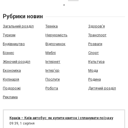
»
Рубрики новин
Загальний розділ
Техніка
Здоров'я
Туризм
Нерухомість
Транспорт
Будівництво
Відпочинок
Розваги
Бізнес
Меблі
Спорт
Жіночий розділ
Інтернет
Культура
Економіка
Інтер'єр
Мода
Кулінарія
Послуги
Родина
Подорожі
Робота
Дитячий розділ
Реклама
Краків – Київ автобус: як купити квиток і спланувати поїздку
09:39,
1 серпня