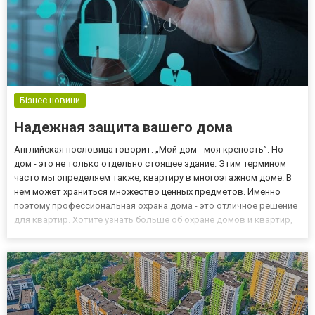
Бізнес новини
Надежная защита вашего дома
Английская пословица говорит: „Мой дом - моя крепость”. Но
дом - это не только отдельно стоящее здание. Этим термином
часто мы определяем также, квартиру в многоэтажном доме. В
нем может храниться множество ценных предметов. Именно
поэтому профессиональная охрана дома - это отличное решение
для квартир. Хотите узнать больше об охране домов и квартир,
смотрите ссылку. Охрана квартиры - это чрезмерно
экстравагантность или деньги выброшенные на ветер?
Отнюдь....