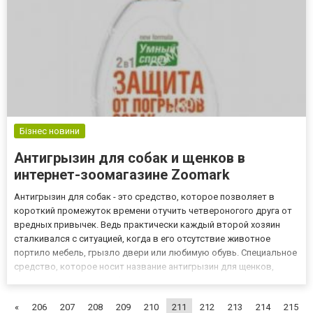
Бізнес новини
Антигрызин для собак и щенков в
интернет-зоомагазине Zoomark
Антигрызин для собак - это средство, которое позволяет в
короткий промежуток времени отучить четвероногого друга от
вредных привычек. Ведь практически каждый второй хозяин
сталкивался с ситуацией, когда в его отсутствие животное
портило мебель, грызло двери или любимую обувь. Специальное
средство, которое носит название антигрызин для щенков,
позволит за один раз объяснить малышу, что так делать нельзя.
Корректор поведения Антигрызин или корректор поведени...
«
206
207
208
209
210
211
212
213
214
215