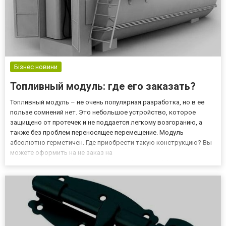
Бізнес новини
Топливный модуль: где его заказать?
Топливный модуль – не очень популярная разработка, но в ее
пользе сомнений нет. Это небольшое устройство, которое
защищено от протечек и не поддается легкому возгоранию, а
также без проблем переносящее перемещение. Модуль
абсолютно герметичен. Где приобрести такую конструкцию? Вы
можете оформить на не заказ на
https://petroline.ua/uk/filter/mobilnye-toplivnye-moduli - компания
«Петролайн» обеспечит клиентов качественными модулями по
адекватной цене. Констр...