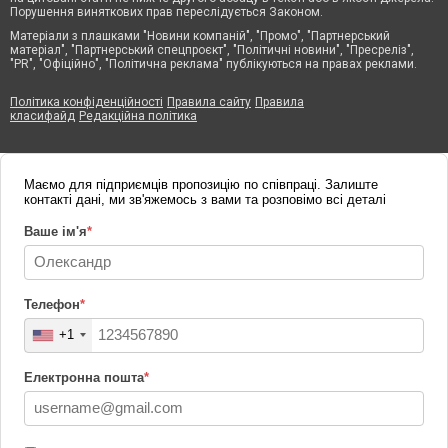
Порушення виняткових прав переслідується Законом.
Матеріали з плашками "Новини компаній", "Промо", "Партнерський
матеріал", "Партнерський спецпроєкт", "Політичні новини", "Пресреліз",
"PR", "Офіційно", "Політична реклама" публікуються на правах реклами.
Політика конфіденційності
Правила сайту
Правила
класифайд
Редакційна політика
Маємо для підприємців пропозицію по співпраці. Залиште
контакті дані, ми зв'яжемось з вами та розповімо всі деталі
Ваше ім'я
*
Телефон
*
+1
Електронна пошта
*