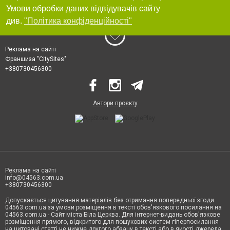
Умови обробки даних відвідувачів сайту
див.
"Політика конфіденційності"
Реклама на сайті
Франшиза "CitySites"
+380730456300
Автори проєкту
Реклама на сайті
info@04563.com.ua
+380730456300
Допускається цитування матеріалів без отримання попередньої згоди
04563.com.ua за умови розміщення в тексті обов'язкового посилання на
04563.com.ua - Сайт міста Біла Церква. Для інтернет-видань обов'язкове
розміщення прямого, відкритого для пошукових систем гіперпосилання
на цитовані статті не нижче другого абзацу в тексті або в якості джерела.