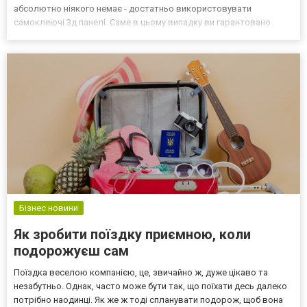
абсолютно ніякого немає - достатньо використовувати
самоклеючі 3д панелі. Саме в цьому випадку ви гарантовано
залишитеся задоволені якістю обробки та легкістю робіт.
Самоклеючі 3d панелі є рішенням для обробки стель і стін без
необхіднос...
Бізнес новини
Як зробити поїздку приємною, коли
подорожуєш сам
Поїздка веселою компанією, це, звичайно ж, дуже цікаво та
незабутньо. Однак, часто може бути так, що поїхати десь далеко
потрібно наодинці. Як же ж тоді спланувати подорож, щоб вона