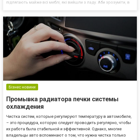
підлягають майже всі меблі, які вийшли з ладу. Аби зрозуміти, в
чому кардинальна відмінність між двома видами послуг, варто
привести один приклад. Старовинна...
Бізнес новини
Промывка радиатора печки системы
охлаждения
Чистка систем, которые регулируют температуру в автомобиле,
– это процедура, которую следует проводить регулярно, чтобы
их работа была стабильной и эффективной. Однако, многие
владельцы авто вспоминают о том, что нужна чистка только