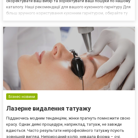
скоректувати ваш вибір та зорієнтувати ваші пошуки по нашому
каталогу. Наші рекомендації для вашого кухонного гарнітуру Для
більш зручного користування кухонним гарнітуром, обирайте ту
модель, яка відповідає правилу «робочого трикутника», тобто
розташування основних робочих зон (хо...
Бізнес новини
Лазерне видалення татуажу
Піддаючись модним тенденціям, жінки прагнуть помножити свою
красу. Однак деякі процедури, наприклад, татуаж, не завжди
вдаються. Часто результати непрофесійного татуажу псують
зовнішній вигляд. Неприродний колір, невдала форма – очі,