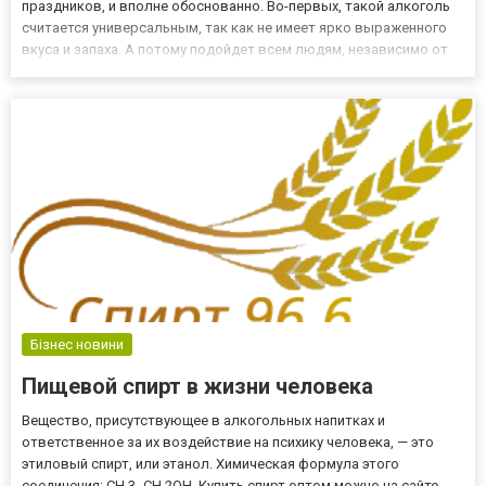
праздников, и вполне обоснованно. Во-первых, такой алкоголь
считается универсальным, так как не имеет ярко выраженного
вкуса и запаха. А потому подойдет всем людям, независимо от
вкусовых предпочтений. Его могут употреблять, как мужчины, так
и женщины. Во-вторых, если это качественная...
Бізнес новини
Пищевой спирт в жизни человека
Вещество, присутствующее в алкогольных напитках и
ответственное за их воздействие на психику человека, — это
этиловый спирт, или этанол. Химическая формула этого
соединения: CH 3 -CH 2OH. Купить спирт оптом можно на сайте