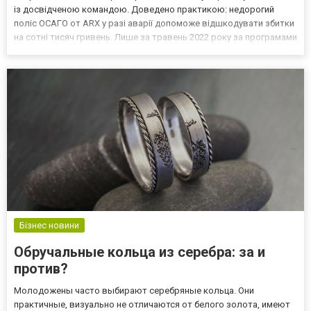
із досвідченою командою. Доведено практикою: недорогий
поліс ОСАГО от ARX у разі аварії допоможе відшкодувати збитки
на сотні тисяч гривень. Лише за травень 2022 року за програмами
автоцивілки український страховик виплатив потерпілим 6,69
млн гривень. Автоцивілка онлайн від ARX: покупка...
Бізнес новини
Обручальные кольца из серебра: за и
против?
Молодожены часто выбирают серебряные кольца. Они
практичные, визуально не отличаются от белого золота, имеют