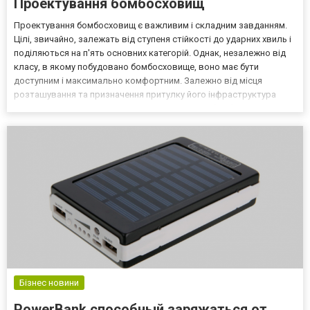
Проектування бомбосховищ
Проектування бомбосховищ є важливим і складним завданням.
Цілі, звичайно, залежать від ступеня стійкості до ударних хвиль і
поділяються на п'ять основних категорій. Однак, незалежно від
класу, в якому побудовано бомбосховище, воно має бути
доступним і максимально комфортним. Залежно від місця
розташування та призначення притулку його інфраструктура
проектується відповідним чином. Наприклад, бомбосховище у
приватному будинку у передмісті Києва чи Харкова ро...
Бізнес новини
PowerBank способный заряжаться от