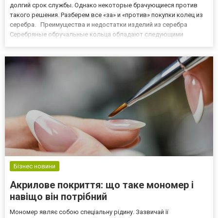
долгий срок службы. Однако некоторые брачующиеся против
такого решения. Разберем все «за» и «против» покупки колец из
серебра. Преимущества и недостатки изделий из серебра
Серебряные обручальные кольца обладают следующими
преимуществами: ● отличить от белого золота могут только
профессиональные ювелиры; ● простой уход (чистка
домашними с...
Бізнес новини
Акрилове покриття: що таке мономер і
навіщо він потрібний
Мономер являє собою спеціальну рідину. Зазвичай її