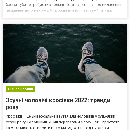
брови, губи потребують корекції. Постає питання про видалення
перманентного макіяжу. Як можна вивести татуаж? Татуаж
можна видалити декількома способами: - за допомогою кислот
шляхом випалювання (по суті, хімічним опіком); - х...
Бізнес новини
Зручні чоловічі кросівки 2022: тренди
року
Кросівки — це універсальне взуття для чоловіків у будь-який
сезон року. Головними їхніми перевагами є зручність, простота
та можливість створити власний імідж. Сьогодні чоловічі