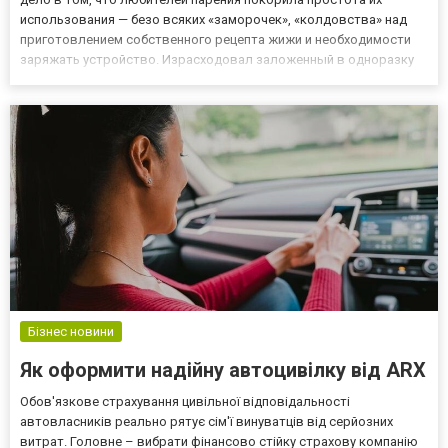
использования — безо всяких «заморочек», «колдовства» над
приготовлением собственного рецепта жижи и необходимости
заряжать устройство. Израсходовал заложенный в одноразку
ресурс — просто достаешь новую и получаешь удовольствие от
любимого аромата. Немалая доля заслуги в росте продаж таки...
Бізнес новини
Як оформити надійну автоцивілку від ARX
Обов'язкове страхування цивільної відповідальності
автовласників реально рятує сім'ї винуватців від серйозних
витрат. Головне – вибрати фінансово стійку страхову компанію