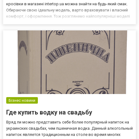
кросівки в магазині intertop.ua можна знайти на будь-який смак.
Обираючи свою ідеальну модель, варто враховувати і власний
комфорт, і оформлення. Тож розглянемо найпопулярніші моделі
кросівок, які отримали популярність у 2022 році. Для спорту:
зробіть свої заняття зручними Особливо...
Бізнес новини
Где купить водку на свадьбу
Вряд ли можно представить себе более популярный напиток на
украинских свадьбах, чем пшеничная водка. Данный алкогольный
напиток является традиционным на столе во время многих