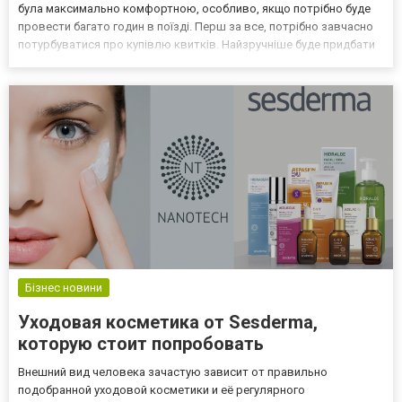
була максимально комфортною, особливо, якщо потрібно буде
провести багато годин в поїзді. Перш за все, потрібно завчасно
потурбуватися про купівлю квитків. Найзручніше буде придбати
їх на сайті https://e-kvytok.ua/. Тут можна переглянути всі наявні
варіанти маршрутів, забронюва...
Бізнес новини
Уходовая косметика от Sesderma,
которую стоит попробовать
Внешний вид человека зачастую зависит от правильно
подобранной уходовой косметики и её регулярного