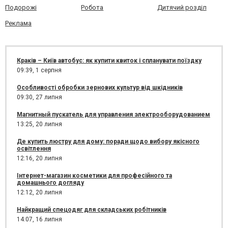
Подорожі
Робота
Дитячий розділ
Реклама
Краків – Київ автобус: як купити квиток і спланувати поїздку
09:39,
1 серпня
Особливості обробки зернових культур від шкідників
09:30,
27 липня
Магнитный пускатель для управления электрооборудованием
13:25,
20 липня
Де купить люстру для дому: поради щодо вибору якісного
освітлення
12:16,
20 липня
Інтернет-магазин косметики для професійного та
домашнього догляду
12:12,
20 липня
Найкращий спецодяг для складських робітників
14:07,
16 липня