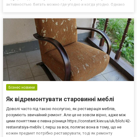
активностью. Бегать можно где угодно и когда угодно. Однако
далеко не у всех есть время и возможность тренироваться на
улице. В этом случае целесообразно приобрести беговую
дорожку...
Бізнес новини
Як відремонтувати старовинні меблі
Доволі часто під такою послугою, як реставрація меблів,
розуміють звичайний ремонт. Але це не зовсім вірно, адже між
цими поняттями є певна різниця https://constant.kiev.ua/uk/bloh/42-
restavratsiya-mebliv. І, перш за все, полягає вона в тому, що не
кожен предмет потрібно реставрувати, тоді як ремонту