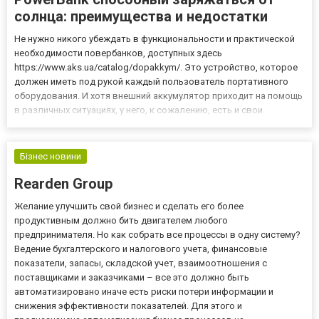
солнца: преимущества и недостатки
Не нужно никого убеждать в функциональности и практической
необходимости повербанков, доступных здесь
https://www.aks.ua/catalog/dopakkym/. Это устройство, которое
должен иметь под рукой каждый пользователь портативного
оборудования. И хотя внешний аккумулятор приходит на помощь
в различных ситуациях, у него, к сожалению, есть и свои
недостатки. В основном речь идет об ограниченной емкости, а
это значит, что портативный накопитель энергии необходимо
также...
Бізнес новини
Rearden Group
Желание улучшить свой бизнес и сделать его более
продуктивным должно бить двигателем любого
предпринимателя. Но как собрать все процессы в одну систему?
Ведение бухгалтерского и налогового учета, финансовые
показатели, запасы, складской учет, взаимоотношения с
поставщиками и заказчиками – все это должно быть
автоматизировано иначе есть риски потери информации и
снижения эффективности показателей. Для этого и