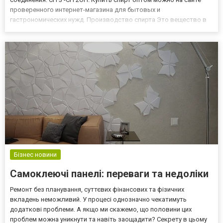
проверенного интернет-магазина для бытовых и
гастрономических нужд. Производство спирта Это вещество в
промышленных масштабах получают в процессе спиртового
брожения, т.е. анаэробного разложения некоторых сахаров.
Механизм сопровождается,...
Бізнес новини
Самоклеючі панелі: переваги та недоліки
Ремонт без планування, суттєвих фінансових та фізичних
вкладень неможливий. У процесі однозначно чекатимуть
додаткові проблеми. А якщо ми скажемо, що половини цих
проблем можна уникнути та навіть заощадити? Секрету в цьому