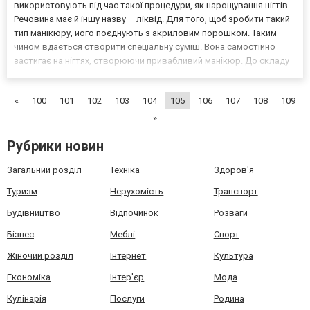
використовують під час такої процедури, як нарощування нігтів.
Речовина має й іншу назву – ліквід. Для того, щоб зробити такий
тип манікюру, його поєднують з акриловим порошком. Таким
чином вдається створити спеціальну суміш. Вона самостійно
застигає на нігтях, створюючи привабливий манікюр. До складу
мономеру для нарощування нігтів входять різні речовини. Та
основою є пластифікатори. Завдяки їхньому викор...
«
100
101
102
103
104
105
106
107
108
109
»
Рубрики новин
Загальний розділ
Техніка
Здоров'я
Туризм
Нерухомість
Транспорт
Будівництво
Відпочинок
Розваги
Бізнес
Меблі
Спорт
Жіночий розділ
Інтернет
Культура
Економіка
Інтер'єр
Мода
Кулінарія
Послуги
Родина