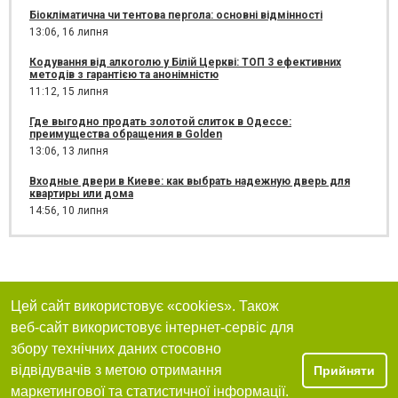
Біокліматична чи тентова пергола: основні відмінності
13:06,
16 липня
Кодування від алкоголю у Білій Церкві: ТОП 3 ефективних
методів з гарантією та анонімністю
11:12,
15 липня
Где выгодно продать золотой слиток в Одессе:
преимущества обращения в Golden
13:06,
13 липня
Входные двери в Киеве: как выбрать надежную дверь для
квартиры или дома
14:56,
10 липня
Цей сайт використовує «cookies». Також
веб-сайт використовує інтернет-сервіс для
збору технічних даних стосовно
відвідувачів з метою отримання
Прийняти
маркетингової та статистичної інформації.