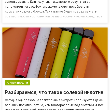
использования. Для получения желаемого результата и
положительного эффекта рекомендуется приобретать
косметику одного бренда. Так у вас не будет повода изучать
совместимость компонентов разных косметических средств, а
каждый последующий продукт одного и того же бренда будет
усиливать действие предыдущего. Особенности косметической
продукции бренда Sesderma Se...
Бізнес новини
Разбираемся, что такое солевой никотин
Сегодня одноразовые электронные сигареты пользуются даже
большей популярностью, чем многоразовые под системы. А все
дело в том, что любителей парения покорила простота их