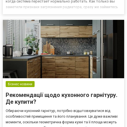
когда система перестает нормально работать. Как только вы
заметили признаки загрязнения радиатора, сразу же займитесь
решением этого вопроса и обратитесь на СТО. Промывка печки
радиатора Киев в RemRad не займет много времени, н...
Бізнес новини
Рекомендації щодо кухонного гарнітуру.
Де купити?
Обираючи кухонний гарнітур, потрібно відштовхуватися від
особливостей приміщення та його планування. Це дуже важливі
моменти, оскільки геометрична форма кухні та її площа можуть