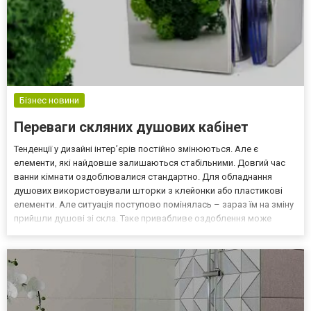
Бізнес новини
Переваги скляних душових кабінет
Тенденції у дизайні інтер’єрів постійно змінюються. Але є
елементи, які найдовше залишаються стабільними. Довгий час
ванни кімнати оздоблювалися стандартно. Для обладнання
душових використовували шторки з клейонки або пластикові
елементи. Але ситуація поступово помінялась – зараз їм на зміну
прийшли душові зі скла. Таке привабливе оздоблення може
миттєво покращити обстановку, додаючи елегантності,
витонченості та стилю кімнаті. Звичайно в тому випадку, якщ...