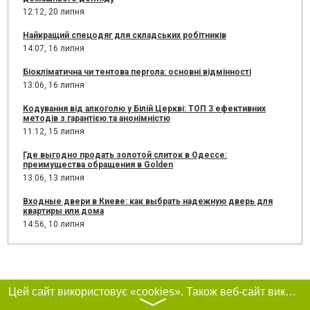
12:12,
20 липня
Найкращий спецодяг для складських робітників
14:07,
16 липня
Біокліматична чи тентова пергола: основні відмінності
13:06,
16 липня
Кодування від алкоголю у Білій Церкві: ТОП 3 ефективних
методів з гарантією та анонімністю
11:12,
15 липня
Где выгодно продать золотой слиток в Одессе:
преимущества обращения в Golden
13:06,
13 липня
Входные двери в Киеве: как выбрать надежную дверь для
квартиры или дома
14:56,
10 липня
Цей сайт використовує «cookies». Також веб-сайт використовує інтернет-сервіс для збору технічних даних стосовно відвідувачів з метою отримання маркетингової та статистичної інформації. Умови обробки даних відвідувачів сайту див.
〉