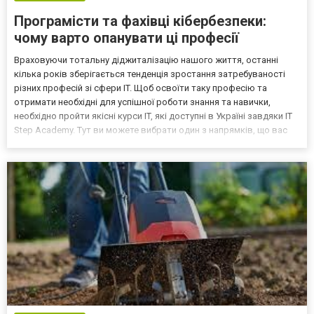
Програмісти та фахівці кібербезпеки:
чому варто опанувати ці професії
Враховуючи тотальну діджиталізацію нашого життя, останні
кілька років зберігається тенденція зростання затребуваності
різних професій зі сфери IT. Щоб освоїти таку професію та
отримати необхідні для успішної роботи знання та навички,
необхідно пройти якісні курси IT, які доступні в Україні завдяки IT
Step Academy. Тут ви можете вибрати один з напрямків, що вас
цікавлять - програмування, мережеве адміністрування,
кібербезпека або QA і приступити до навчання...