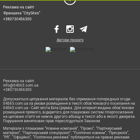
Реклама на сайті
Франшиза "CitySites"
+380730456300
Автори проєкту
Реклама на сайті
info@04563.com.ua
+380730456300
Допускається цитування матеріалів без отримання попередньої згоди
04563.com.ua за умови розміщення в тексті обов'язкового посилання на
04563.com.ua - Сайт міста Біла Церква. Для інтернет-видань обов'язкове
розміщення прямого, відкритого для пошукових систем гіперпосилання
на цитовані статті не нижче другого абзацу в тексті або в якості джерела.
Порушення виняткових прав переслідується Законом.
Матеріали з плашками "Новини компаній", "Промо", "Партнерський
матеріал", "Партнерський спецпроєкт", "Політичні новини", "Пресреліз",
"PR", "Офіційно", "Політична реклама" публікуються на правах реклами.