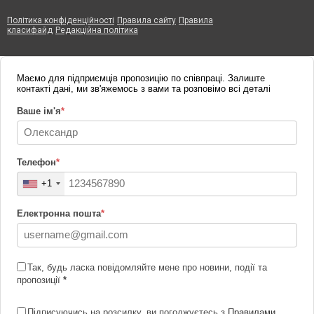
Політика конфіденційності
Правила сайту
Правила
класифайд
Редакційна політика
Маємо для підприємців пропозицію по співпраці. Залиште
контакті дані, ми зв'яжемось з вами та розповімо всі деталі
Ваше ім'я
*
Телефон
*
+1
Електронна пошта
*
Так, будь ласка повідомляйте мене про новини, події та
пропозиції
*
Підписуючись на розсилку, ви погоджуєтесь з
Правилами