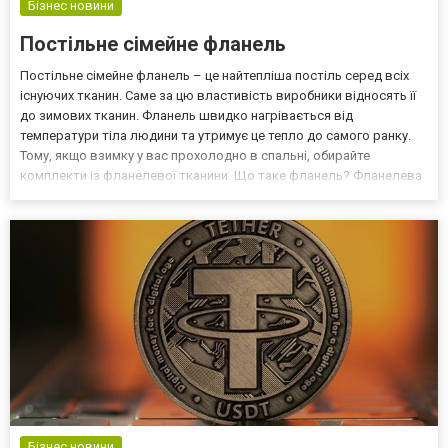
Бізнес новини
Постільне сімейне фланель
Постільне сімейне фланель – це найтепліша постіль серед всіх
існуючих тканин. Саме за цю властивість виробники відносять її
до зимових тканин. Фланель швидко нагрівається від
температури тіла людини та утримує це тепло до самого ранку.
Тому, якщо взимку у вас прохолодно в спальні, обирайте
комплекти із фланелевої тканини. Що таке фланель? Фланелева
тканина виготовляється із натуральної 100% бавовни
полотняним переплетінням з товстих ниток. Це досить щільна...
Бізнес новини