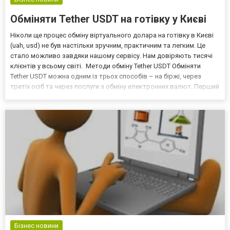
Обміняти Tether USDT на готівку у Києві
Ніколи ще процес обміну віртуального долара на готівку в Києві
(uah, usd) не був настільки зручним, практичним та легким. Це
стало можливо завдяки нашому сервісу. Нам довіряють тисячі
клієнтів у всьому світі. Методи обміну Tether USDT Обміняти
Tether USDT можна одним із трьох способів – на біржі, через
третіх осіб та через послуги з обміну електронних валют. Перший
спосіб є досить тривалим, адже для того, щоб відкрити доступ
до всіх операцій на біржі, вам...
Бізнес новини