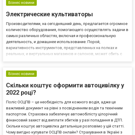
Бізнес новини
Электрические культиваторы
Производителями, на сегодняшний день, предлагается огромное
количество оборудования, помогающего осуществлять задачи в
самых различных областях, включая и профессиональную
деятельность, и домашнее использование. Порой,
вариативность инструментов, представленных на полках и
реальных, и виртуальных магазинов и салонов, может сбить с
толку неискушенного потребителя. Прежде чем приобретать
какое-либо оборудование необходимо ознакомиться с его
характеристиками...
Бізнес новини
Скільки коштує оформити автоцивілку у
2022 році?
Поліс ОСЦПВ – це необхідність для кожного водія, адже це
важливий документ на рівні з посвідченням водія та технічним
паспортом. Страховка забезпечує автомобілісту цілорічний
фінансовий захист від виплати збитків у разі попадання в ДТП.
Скільки коштує автоцивілка детальніше розповімо у цій статті.
Чому вигідно купувати ОСЦПВ онлайн? Страхування в Україні з