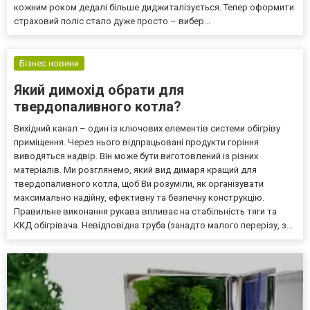
кожним роком дедалі більше диджиталізується. Тепер оформити
страховий поліс стало дуже просто – вибер...
Бізнес новини
Який димохід обрати для
твердопаливного котла?
Вихідний канал – один із ключових елементів системи обігріву
приміщення. Через нього відпрацьовані продукти горіння
виводяться надвір. Він може бути виготовлений із різних
матеріалів. Ми розглянемо, який вид димаря кращий для
твердопаливного котла, щоб Ви розуміли, як організувати
максимально надійну, ефективну та безпечну конструкцію.
Правильне виконання рукава впливає на стабільність тяги та
ККД обігрівача. Невідповідна труба (занадто малого перерізу, з...