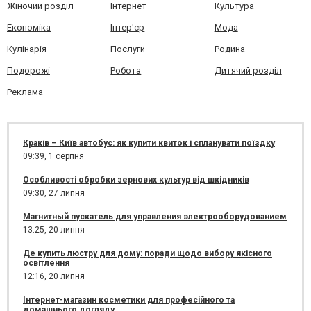
Жіночий розділ
Інтернет
Культура
Економіка
Інтер'єр
Мода
Кулінарія
Послуги
Родина
Подорожі
Робота
Дитячий розділ
Реклама
Краків – Київ автобус: як купити квиток і спланувати поїздку
09:39,
1 серпня
Особливості обробки зернових культур від шкідників
09:30,
27 липня
Магнитный пускатель для управления электрооборудованием
13:25,
20 липня
Де купить люстру для дому: поради щодо вибору якісного
освітлення
12:16,
20 липня
Інтернет-магазин косметики для професійного та
домашнього догляду