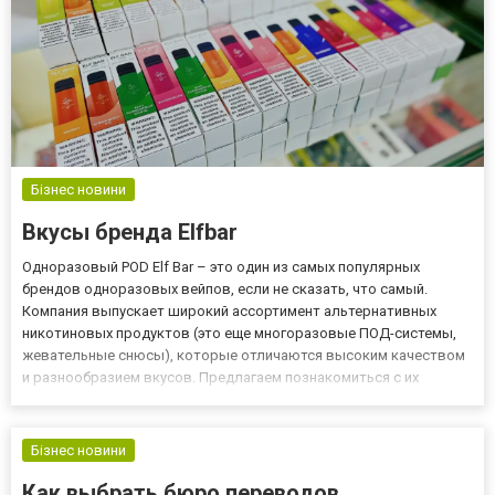
Бізнес новини
Вкусы бренда Elfbar
Одноразовый POD Elf Bar – это один из самых популярных
брендов одноразовых вейпов, если не сказать, что самый.
Компания выпускает широкий ассортимент альтернативных
никотиновых продуктов (это еще многоразовые ПОД-системы,
жевательные снюсы), которые отличаются высоким качеством
и разнообразием вкусов. Предлагаем познакомиться с их
особенностями поближе. Самые популярные вкусы Одноразовая
электронная сигарета – это отличная альтернатива обычным
табачным про...
Бізнес новини
Как выбрать бюро переводов