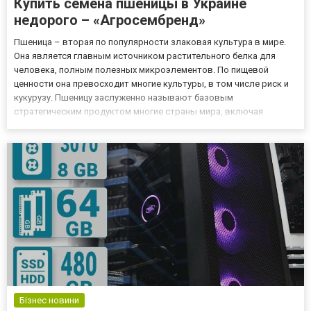
Купить семена пшеницы в Украине
недорого – «Агросембренд»
Пшеница – вторая по популярности злаковая культура в мире.
Она является главным источником растительного белка для
человека, полным полезных микроэлементов. По пищевой
ценности она превосходит многие культуры, в том числе риск и
кукурузу. Пшеницу заслуженно называют базовым
стратегическим продуктом многие страны мира, включая
Украину. Сегодня существует очень большое количество сортов
пшеницы. Компания «Агросембренд» предлагает купить
посевную пшеницу по в...
Бізнес новини