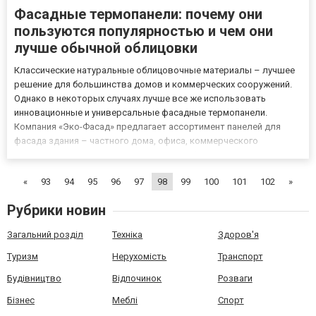
Фасадные термопанели: почему они
пользуются популярностью и чем они
лучше обычной облицовки
Классические натуральные облицовочные материалы – лучшее
решение для большинства домов и коммерческих сооружений.
Однако в некоторых случаях лучше все же использовать
инновационные и универсальные фасадные термопанели.
Компания «Эко-Фасад» предлагает ассортимент панелей для
фасада здания – частного дома, офиса, коммерческого
сооружения. Есть широкий ассортимент фасадных термопанелей
для стен и цоколей. Кстати, у них есть своя особенность –
«
93
94
95
96
97
98
99
100
101
102
»
усиленные влагоо...
Рубрики новин
Загальний розділ
Техніка
Здоров'я
Туризм
Нерухомість
Транспорт
Будівництво
Відпочинок
Розваги
Бізнес
Меблі
Спорт