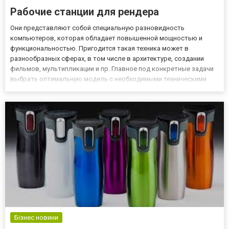
Рабочие станции для рендера
Они представляют собой специальную разновидность
компьютеров, которая обладает повышенной мощностью и
функциональностью. Пригодится такая техника может в
разнообразных сферах, в том числе в архитектуре, создании
фильмов, мультипликации и пр. Главное под конкретные задачи
выбрать оптимальную модель с необходимыми техническими
характеристиками. По ссылке https://powerup.ua/professionalnye-
stantsii/dvukhprotsessornye-rabochie-stantsii/ можно отыскать для
этог...
Бізнес новини