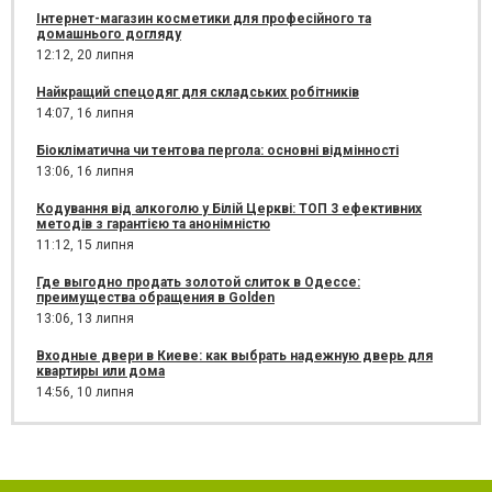
Інтернет-магазин косметики для професійного та
домашнього догляду
12:12,
20 липня
Найкращий спецодяг для складських робітників
14:07,
16 липня
Біокліматична чи тентова пергола: основні відмінності
13:06,
16 липня
Кодування від алкоголю у Білій Церкві: ТОП 3 ефективних
методів з гарантією та анонімністю
11:12,
15 липня
Где выгодно продать золотой слиток в Одессе:
преимущества обращения в Golden
13:06,
13 липня
Входные двери в Киеве: как выбрать надежную дверь для
квартиры или дома
14:56,
10 липня