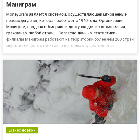
Маниграм
MoneyGram является системой, осуществляющей мгновенные
переводы денег, которая работает с 1940 года. Организация
Маниграм, создана в Америке и доступна для использования
гражданам любой страны. Согласно данным статистики:-
филиалы Маниграм работают на территории более чем 200 стран
мира;- количество пунктов, в которых осуществляется
отправка/получение переводов, достигает 350 000;- число
клиентов системы переводов превысило 10 миллионов.
Особенности процед...
Бізнес новини