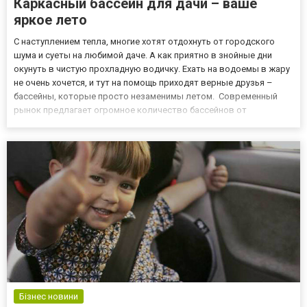
Каркасный бассейн для дачи – ваше
яркое лето
С наступлением тепла, многие хотят отдохнуть от городского
шума и суеты на любимой даче. А как приятно в знойные дни
окунуть в чистую прохладную водичку. Ехать на водоемы в жару
не очень хочется, и тут на помощь приходят верные друзья –
бассейны, которые просто незаменимы летом. Современный
рынок предлагает огромное количество бассейнов от
различных производителей. Огромной популярностью
пользуются каркасные бассейны, которые между собой
различаются формо...
Бізнес новини