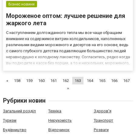
Бізнес новини
Мороженое оптом: лучшее решение для
жаркого лета
С наступлением долгожданного тепла мы все чаще обращаем
внимание на содержимое витрин-холодильников, наполненных
различными видами мороженого и десертов на его основе, ведь
с самого глубокого детства подавляющее большинство людей
неравнодушно к холодному лакомству. Согласитесь, редко когда
вы подходите к кассе без порции, а то и нескольких, мороженого,
желая охладить разгоряченный организм и насладиться
неповторимым вкусом современных десертов. Именно поэт...
«
158
159
160
161
162
163
164
165
166
167
»
Рубрики новин
Загальний розділ
Техніка
Здоров'я
Туризм
Нерухомість
Транспорт
Будівництво
Відпочинок
Розваги