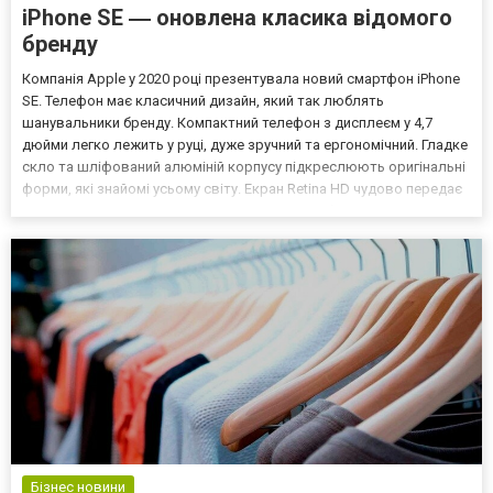
iPhone SE ― оновлена класика відомого
бренду
Компанія Apple у 2020 році презентувала новий смартфон iPhone
SE. Телефон має класичний дизайн, який так люблять
шанувальники бренду. Компактний телефон з дисплеєм у 4,7
дюйми легко лежить у руці, дуже зручний та ергономічний. Гладке
скло та шліфований алюміній корпусу підкреслюють оригінальні
форми, які знайомі усьому світу. Екран Retina HD чудово передає
кольори та створює відчуття повного заглиблення під час
перегляду відео та гри в ігри. Телефон зовні...
Бізнес новини