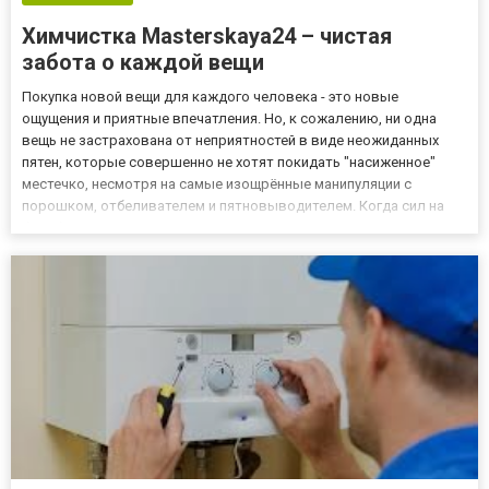
Химчистка Masterskaya24 – чистая
забота о каждой вещи
Покупка новой вещи для каждого человека - это новые
ощущения и приятные впечатления. Но, к сожалению, ни одна
вещь не застрахована от неприятностей в виде неожиданных
пятен, которые совершенно не хотят покидать "насиженное"
местечко, несмотря на самые изощрённые манипуляции с
порошком, отбеливателем и пятновыводителем. Когда сил на
борьбу с пятнами не остаётся, многие хозяйки расстаются с
вещами, выбрасывая их или отправляя "на дачу". Однако не
стоит сгор...