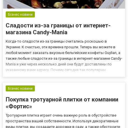
Бізнес новини
Сладости из-за границы от интернет-
магазина Candy-Mania
Когда-то сладости из-за границы считались роскошью в
Украине. К счастью, эти времена прошли. Теперь вы можете в
любой момент заказать вкусные бельгийские конфеты Guylian, а
также любые сладости из-за границы в интернет-магазине Candy-
Mania и уже через несколько дней они будут доставлены по
указанному вами адресу. Почему сегодня так популярны
сладости из США? Потому что конфеты, которые продаются в
украинских супермаркетах нам уже просто надоели. Мы ищем
но...
Бізнес новини
Покупка тротуарной плитки от компании
«Фортис»
Тротуарная плитка играет очень важную роль в обустройстве
пространства вашей собственности. Используя декоративные
виды плитки, вы создадите дорожки в саду, а также обустроите