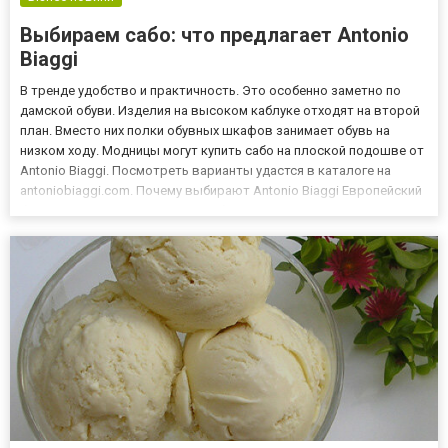
Выбираем сабо: что предлагает Antonio
Biaggi
В тренде удобство и практичность. Это особенно заметно по
дамской обуви. Изделия на высоком каблуке отходят на второй
план. Вместо них полки обувных шкафов занимает обувь на
низком ходу. Модницы могут купить сабо на плоской подошве от
Antonio Biaggi. Посмотреть варианты удастся в каталоге на
antoniobiaggi.com. Почему выбирают Antonio Biaggi Европейский
бренд стремиться сочетать удобство и эстетичность. Это по
душе модницам. Они охотно включают изделия комп...