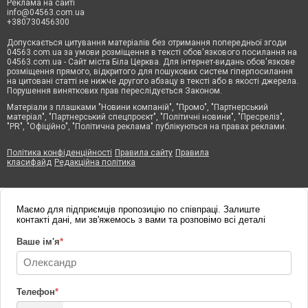
Реклама на сайті
info@04563.com.ua
+380730456300
Допускається цитування матеріалів без отримання попередньої згоди
04563.com.ua за умови розміщення в тексті обов'язкового посилання на
04563.com.ua - Сайт міста Біла Церква. Для інтернет-видань обов'язкове
розміщення прямого, відкритого для пошукових систем гіперпосилання
на цитовані статті не нижче другого абзацу в тексті або в якості джерела.
Порушення виняткових прав переслідується Законом.
Матеріали з плашками "Новини компаній", "Промо", "Партнерський
матеріал", "Партнерський спецпроєкт", "Політичні новини", "Пресреліз",
"PR", "Офіційно", "Політична реклама" публікуються на правах реклами.
Політика конфіденційності
Правила сайту
Правила
класифайд
Редакційна політика
Маємо для підприємців пропозицію по співпраці. Залиште
контакті дані, ми зв'яжемось з вами та розповімо всі деталі
Ваше ім'я
*
Телефон
*