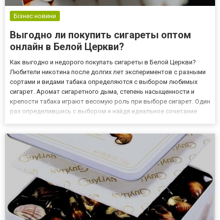
Бізнес новини
Выгодно ли покупить сигареты оптом
онлайн в Белой Церкви?
Как выгодно и недорого покупать сигареты в Белой Церкви?
Любители никотина после долгих лет экспериментов с разными
сортами и видами табака определяются с выбором любимых
сигарет. Аромат сигаретного дыма, степень насыщенности и
крепости табака играют весомую роль при выборе сигарет. Один
раз определившись с выбором и найдя идеальное сочетание
цены пачки сигарет и её качества, курильщик никогда не станет
искать замену. Чтобы обезопасить себя от скачкообразн...