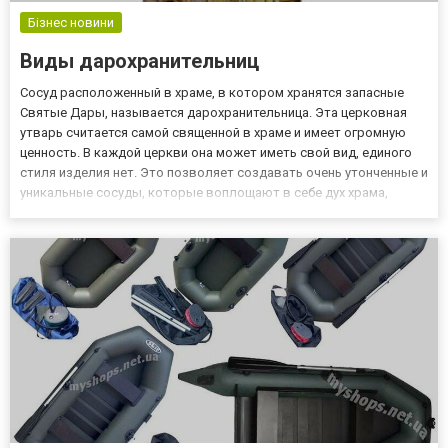
Бізнес новини
Виды дарохранительниц
Сосуд расположенный в храме, в котором хранятся запасные
Святые Дары, называется дарохранительница. Эта церковная
утварь считается самой священной в храме и имеет огромную
ценность. В каждой церкви она может иметь свой вид, единого
стиля изделия нет. Это позволяет создавать очень утонченные и
уникальные сосуды, которые воплощают в себе дух храма,
подчеркивают его архитектуру и стиль. Также могут полностью
воплощать миниатюрный вид церкви в которой сосуд ус...