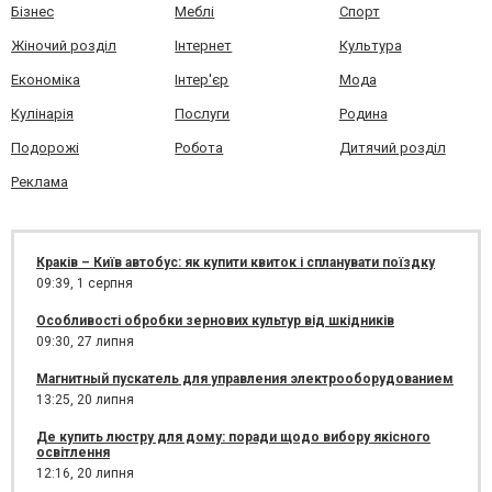
Бізнес
Меблі
Спорт
Жіночий розділ
Інтернет
Культура
Економіка
Інтер'єр
Мода
Кулінарія
Послуги
Родина
Подорожі
Робота
Дитячий розділ
Реклама
Краків – Київ автобус: як купити квиток і спланувати поїздку
09:39,
1 серпня
Особливості обробки зернових культур від шкідників
09:30,
27 липня
Магнитный пускатель для управления электрооборудованием
13:25,
20 липня
Де купить люстру для дому: поради щодо вибору якісного
освітлення
12:16,
20 липня