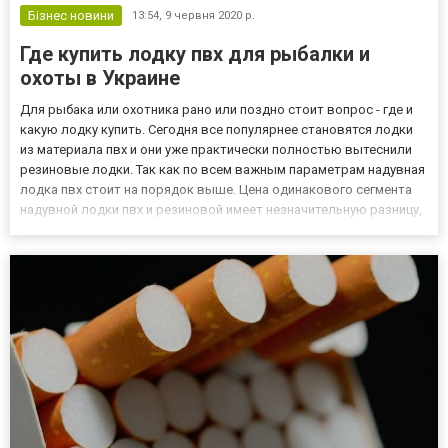
Бізнес новини
13:54,
9 червня 2020 р.
Где купить лодку пвх для рыбалки и
охоты в Украине
Для рыбака или охотника рано или поздно стоит вопрос - где и
какую лодку купить. Сегодня все популярнее становятся лодки
из материала пвх и они уже практически полностью вытеснили
резиновые лодки. Так как по всем важным параметрам надувная
лодка пвх стоит на порядок выше. Цена одинакового сегмента
надувной лодки пвх и резиновой имеет незначительную разницу,
а вот в безопасности комфорте и прочности между ними,
пропасть в которой резиновые лодки теряются из...