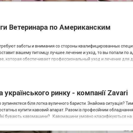
уги Ветеринара по Американским
 требуют заботы и внимания со стороны квалифицированных специ
оставит вашему питомцу лучшее лечение и уход, то вы попали по а
иеве, которая обеспечивает профессиональный уход и лечение для
 AnimalClinic.u...
 українського ринку - компанії Zavari
о зупиняєтеся біля лотка вуличного баристи. Знайома ситуація? Тим
 достатньо купити кавовий апарат. Разом із професійним обладнанн
 Які бувають кавомашини? Кавомашини умовно класифікуються на 
..