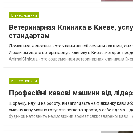
аксессуаров. Для того чтобы приобрести
оригинальные товары Victoria's Secret
Бізнес новини
достаточно посетить сайт
Ветеринарная Клиника в Киеве, усл
https://victoriasecret.com.ua/victorias-
secret/, где продаются популярные и
стандартам
новые продукты бренда. Все позици...
Домашние животные - это члены нашей семьи и как и мы, они
И если вы ищете ветеринарную клинику в Киеве, которая пред
AnimalClinic.ua - это современная ветеринарная клиника в К
животных всех пород и размеров. Одной из главных преимуществ
Бізнес новини
Професійні кавові машини від лідера
Щоранку, йдучи на роботу, ви заглядаєте на філіжанку кави аб
смачну каву можна готувати легко та просто, у себе вдома –
будинок наповнить неймовірний аромат свіжозвареної кави.
типи. 1. Недорогі гейзерні, які є універсальними і прослужать.