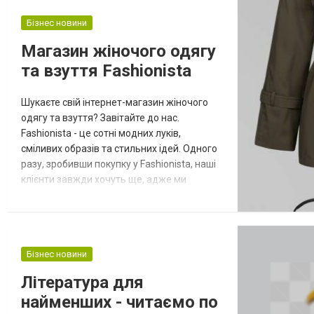
Бізнес новини
Магазин жіночого одягу
та взуття Fashionista
Шукаєте свій інтернет-магазин жіночого
одягу та взуття? Завітайте до нас.
Fashionista - це сотні модних луків,
сміливих образів та стильних ідей. Одного
разу, зробивши покупку у Fashionista, наші
клієнти завжди хочуть ще, адже ми
пропонуємо виключно найкращий дизайн і
якість в кожній деталі. Fashionista: в чому
наша унікальність? Ми поєднали у собі
відразу 3 напрямки сучасної fashion-
Бізнес новини
індустрії: Інтернет-магазин Fashionista. Тут
можна вигідно робити покупки...
Література для
найменших - читаємо по