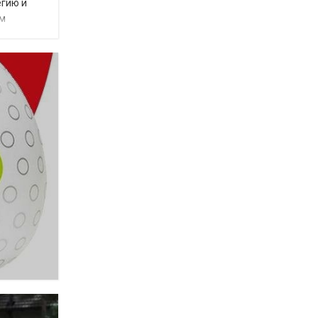
егию и
им