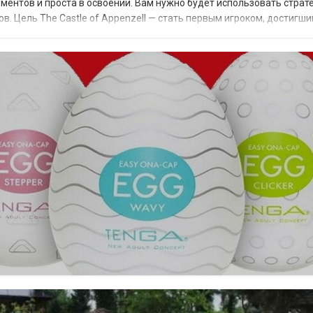
ментов и проста в освоении. Вам нужно будет использовать страт
. Цель The Castle of Appenzell — стать первым игроком, достигш
сают кубики и перемеща...