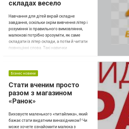
складах весело
Навчання для дітей вкрай складне
завдання, оскільки окрім вивчення літер і
розуміння їх правильного вимовляння,
малюкові потрібно зрозуміти, як саме
складати із літер склади, а потім й читати
повноцінні слова. Такі навички
здобуваються поступово і краще, щоб у
дитини було все необхідне для швидкого
та якісного розвитку. Інтернет-магазин
Zlatka Харків пропонує клієнтам великий
Бізнес новини
вибір якісної дитячої літератури,
Стати вченим просто
канцелярського приладдя, іграшок, тощо.
разом з магазином
На стор...
«Ранок»
Виховуєте маленького «питайлика», який
бажає стати видатним винахідником? Чи
може хочете ознайомити малюка з