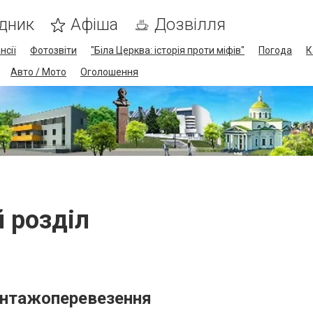
дник
Афіша
Дозвілля
нсії
Фотозвіти
"Біла Церква: історія проти міфів"
Погода
К
Авто / Мото
Оголошення
й розділ
вантажоперевезення