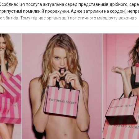
. Особливо ця послуга актуальна серед представників дрібного, сер
й неприпустимі помилки й прорахунки. Адже затримки на кордоні, неп
 збитків. Тому під час організації логістичного маршруту важливо
му між...