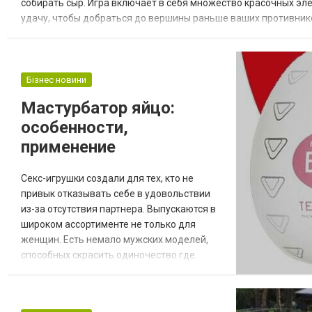
собирать сыр. Игра включает в себя множество красочных эле
удачу, чтобы добраться до вершины раньше ваших противников
вершины замка с пятью кусочками сыра. Для этого игроки бро
Бізнес новини
Мастурбатор яйцо:
особенности,
применение
Секс-игрушки создали для тех, кто не
привык отказывать себе в удовольствии
из-за отсутствия партнера. Выпускаются в
широком ассортименте не только для
женщин. Есть немало мужских моделей,
способных скрасить одиночество где
угодно, в том числе в долгом путешествии,
командировке. Они будут полезны и во
время сексуальных игр, когда хочется