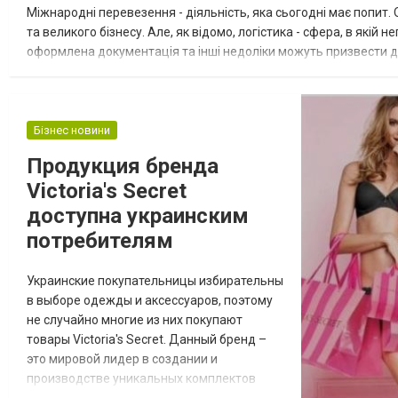
Міжнародні перевезення - діяльність, яка сьогодні має попит
та великого бізнесу. Але, як відомо, логістика - сфера, в які
оформлена документація та інші недоліки можуть призвести до
звернутися по допомогу до перевіреної логістичної компанії. Чо
Бізнес новини
Продукция бренда
Victoria's Secret
доступна украинским
потребителям
Украинские покупательницы избирательны
в выборе одежды и аксессуаров, поэтому
не случайно многие из них покупают
товары Victoria's Secret. Данный бренд –
это мировой лидер в создании и
производстве уникальных комплектов
нижнего белья, купальников и