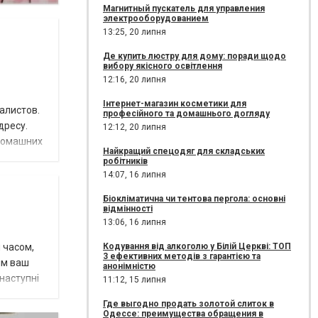
Магнитный пускатель для управления
электрооборудованием
13:25,
20 липня
Де купить люстру для дому: поради щодо
вибору якісного освітлення
12:16,
20 липня
Інтернет-магазин косметики для
алистов.
професійного та домашнього догляду
дресу.
12:12,
20 липня
 домашних
Найкращий спецодяг для складських
робітників
14:07,
16 липня
Біокліматична чи тентова пергола: основні
відмінності
13:06,
16 липня
Кодування від алкоголю у Білій Церкві: ТОП
 часом,
3 ефективних методів з гарантією та
ям ваш
анонімністю
наступні
11:12,
15 липня
Где выгодно продать золотой слиток в
Одессе: преимущества обращения в