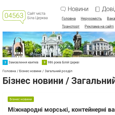
Новини
Дові
Головна
Нерухомість
Вака
Транспорт
Реклама на сайті
З
Замовлення квитків
9
986 років Білій Церкві
Головна
Бізнес новини
Загальний розділ
Бізнес новини / Загальни
Бізнес новини
Міжнародні морські, контейнерні 