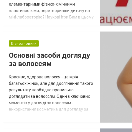
елементарними фізико-хімічними
властивостями, перетворивши дитячу на
міні-лабораторію? Наукові ігри Вам в цьому
допоможуть. Це просто чудова знахідка,
яка зацікавить не лише дітлахів, а й навіть
найдосвідченіших батьків. Завітайте на
офіційний сайт Ranok Харків - магазин
Бізнес новини
друкованої літератури, наукових видань і
Основні засоби догляду
ігор відмінної якості, від відомих ре...
за волоссям
Красиве, здорове волосся - це мрія
багатьох жінок, але для досягнення такого
результату необхідно правильно
доглядати за волоссям. Один з ключових
моментів у догляді за волоссям -
використання косметика для догляду за
волоссям, розглянемо основні засоби, які
потрібно використовувати для догляду за
волоссям. Основні засоби догляду за