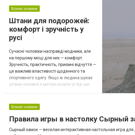
волоссям Серед основних засобів треба
Бізнес новини
розглянути: Шампунь. Шампунь є основним
засобом для догляду за волоссям, тому
Штани для подорожей:
важливо в...
комфорт і зручність у
русі
Сучасні чоловіки насправді модники, але
на першому місці для них — комфорт.
Зручність, практичність, приємні відчуття —
це важливі властивості щоденного та
спортивного одягу. Якщо ж людина шукає
штани чоловічі з метою носити їх під час
подорожей, саме комфорт буде
найголовнішим аспектом вибору моделі.
Гарний одяг, який відповідає побажанням у
Бізнес новини
зручності активного носіння, завжди
Правила игры в настолку Сырный зам
можна знайти в магазині одягу для
чоловіків Темпест. Стильні вироби
Сырный замок — веселая интерактивная настольная игра для д
спеціально...