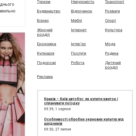
Туризм
Нерухомість
Транспорт
еднього
равильно
Будівництво
Відпочинок
Розваги
Бізнес
Меблі
Спорт
Жіночий
Інтернет
Культура
розділ
Економіка
Інтер'єр
Мода
Кулінарія
Послуги
Родина
Подорожі
Робота
Дитячий
розділ
Реклама
Краків – Київ автобус: як купити квиток і
спланувати поїздку
09:39,
1 серпня
Особливості обробки зернових культур від
шкідників
09:30,
27 липня