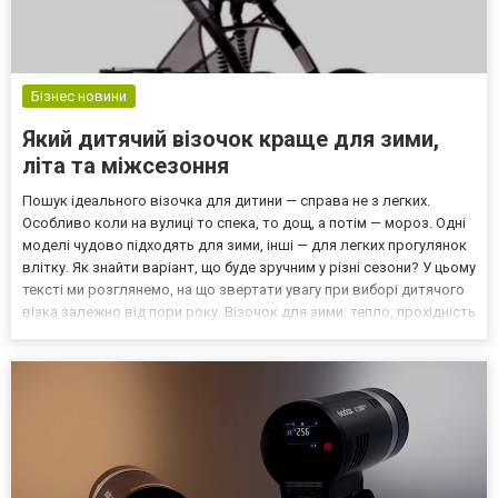
Бізнес новини
Який дитячий візочок краще для зими,
літа та міжсезоння
Пошук ідеального візочка для дитини — справа не з легких.
Особливо коли на вулиці то спека, то дощ, а потім — мороз. Одні
моделі чудово підходять для зими, інші — для легких прогулянок
влітку. Як знайти варіант, що буде зручним у різні сезони? У цьому
тексті ми розглянемо, на що звертати увагу при виборі дитячого
візка залежно від пори року. Візочок для зими: тепло, прохідність
та захист Зимові прогулянки вимагають особливої підготовки.
Дитина повинна бути...