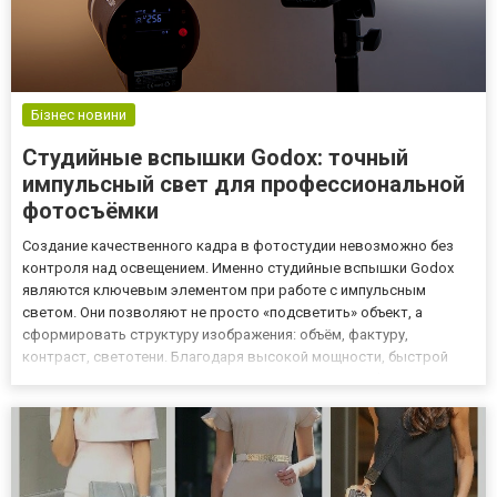
Бізнес новини
Студийные вспышки Godox: точный
импульсный свет для профессиональной
фотосъёмки
Создание качественного кадра в фотостудии невозможно без
контроля над освещением. Именно студийные вспышки Godox
являются ключевым элементом при работе с импульсным
светом. Они позволяют не просто «подсветить» объект, а
сформировать структуру изображения: объём, фактуру,
контраст, светотени. Благодаря высокой мощности, быстрой
перезарядке и точной цветопередаче вспышки Godox заняли
уверенные позиции в арсенале фотографов по всему миру.
Преимущества студийн...