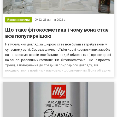
Бізнес новини
09:22,
23 липня 2025 р.
Що таке фітокосметика і чому вона стає
все популярнішою
Натуральний догляд за шкірою стає все більш затребуваним у
сучасному світі. Серед величезної кількості косметичних засобів
на полицях магазинів все більше людей обирають ті, що створені
на основі рослинних компонентів. Фітокосметика – це не просто
тренд, а повернення до традицій природного догляду, які
поєднуються з новітніми науковими досягненнями. Вона об’єднує
силу трав, ефірних олій та екстрактів у формули, що підтримують
красу та здоров’я шкіри без шк...