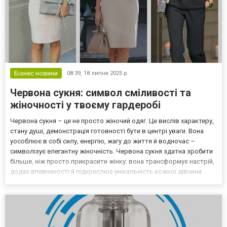
Бізнес новини
08:39,
18 липня 2025 р.
Червона сукня: символ сміливості та
жіночності у твоєму гардеробі
Червона сукня – це не просто жіночий одяг. Це вислів характеру,
стану душі, демонстрація готовності бути в центрі уваги. Вона
уособлює в собі силу, енергію, жагу до життя й водночас –
символізує елегантну жіночність. Червона сукня здатна зробити
більше, ніж просто прикрасити жінку: вона трансформує настрій,
додає впевненості й підкреслює унікальність кожної дівчини.
Червоний – це колір пристрасті, рішучості, внутрішньої сили.
Його вибирають жінки, які не б...