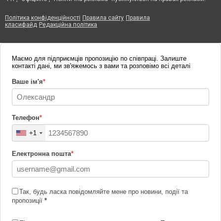
Політика конфіденційності
Правила сайту
Правила
класифайд
Редакційна політика
Маємо для підприємців пропозицію по співпраці. Залиште
контакті дані, ми зв'яжемось з вами та розповімо всі деталі
Ваше ім'я
*
Телефон
*
+1
Електронна пошта
*
Так, будь ласка повідомляйте мене про новини, події та
пропозиції
*