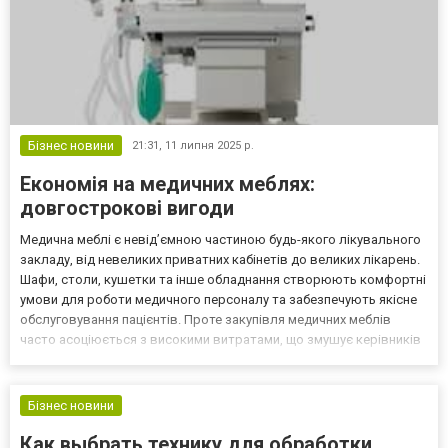
Бізнес новини
21:31,
11 липня 2025 р.
Економія на медичних меблях:
довгострокові вигоди
Медична меблі є невід’ємною частиною будь-якого лікувального
закладу, від невеликих приватних кабінетів до великих лікарень.
Шафи, столи, кушетки та інше обладнання створюють комфортні
умови для роботи медичного персоналу та забезпечують якісне
обслуговування пацієнтів. Проте закупівля медичних меблів
часто асоціюється з високими витратами, що змушує керівників
закладів шукати дешевші альтернативи. Але чи завжди економія
на початковій вартості виправдана?...
Бізнес новини
Как выбрать технику для обработки