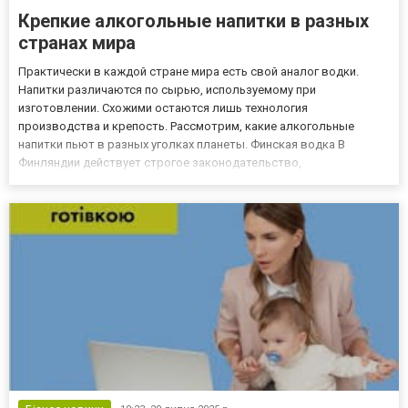
Крепкие алкогольные напитки в разных
странах мира
Практически в каждой стране мира есть свой аналог водки.
Напитки различаются по сырью, используемому при
изготовлении. Схожими остаются лишь технология
производства и крепость. Рассмотрим, какие алкогольные
напитки пьют в разных уголках планеты. Финская водка В
Финляндии действует строгое законодательство,
регламентирующее рынок алкогольной продукции. Водка,
изготавливаемая в этой северной европейской стране,
отличается высочайшим качеством. Наибольшей поп...