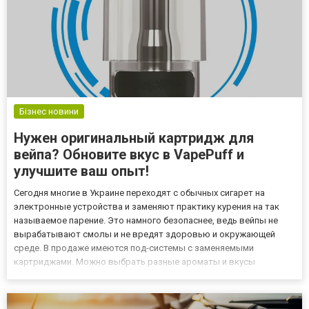
Бізнес новини
Нужен оригинальный картридж для
вейпа? Обновите вкус в VapePuff и
улучшите ваш опыт!
Сегодня многие в Украине переходят с обычных сигарет на
электронные устройства и заменяют практику курения на так
называемое парение. Это намного безопаснее, ведь вейпы не
вырабатывают смолы и не вредят здоровью и окружающей
среде. В продаже имеются под-системы с заменяемыми
картриджами. Можно выбрать разные ароматы и вкусы
жидкостей, находящихся внутри аксессуара, и регулировать
количество никотина по своему усмотрению. А теперь давайте
выясним, как выбра...