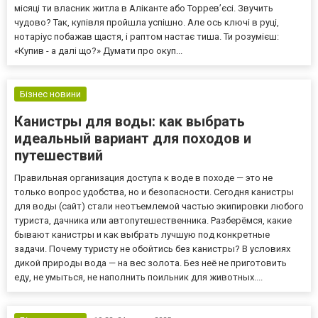
місяці ти власник житла в Аліканте або Торрев’єсі. Звучить
чудово? Так, купівля пройшла успішно. Але ось ключі в руці,
нотаріус побажав щастя, і раптом настає тиша. Ти розумієш:
«Купив - а далі що?» Думати про окуп...
Бізнес новини
Канистры для воды: как выбрать
идеальный вариант для походов и
путешествий
Правильная организация доступа к воде в походе — это не
только вопрос удобства, но и безопасности. Сегодня канистры
для воды (сайт) стали неотъемлемой частью экипировки любого
туриста, дачника или автопутешественника. Разберёмся, какие
бывают канистры и как выбрать лучшую под конкретные
задачи. Почему туристу не обойтись без канистры? В условиях
дикой природы вода — на вес золота. Без неё не приготовить
еду, не умыться, не наполнить поильник для животных....