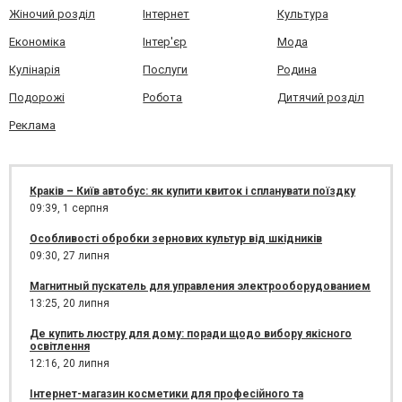
Жіночий розділ
Інтернет
Культура
Економіка
Інтер'єр
Мода
Кулінарія
Послуги
Родина
Подорожі
Робота
Дитячий розділ
Реклама
Краків – Київ автобус: як купити квиток і спланувати поїздку
09:39,
1 серпня
Особливості обробки зернових культур від шкідників
09:30,
27 липня
Магнитный пускатель для управления электрооборудованием
13:25,
20 липня
Де купить люстру для дому: поради щодо вибору якісного
освітлення
12:16,
20 липня
Інтернет-магазин косметики для професійного та