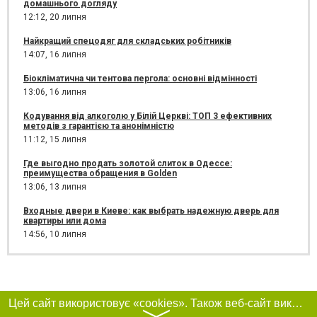
домашнього догляду
12:12,
20 липня
Найкращий спецодяг для складських робітників
14:07,
16 липня
Біокліматична чи тентова пергола: основні відмінності
13:06,
16 липня
Кодування від алкоголю у Білій Церкві: ТОП 3 ефективних
методів з гарантією та анонімністю
11:12,
15 липня
Где выгодно продать золотой слиток в Одессе:
преимущества обращения в Golden
13:06,
13 липня
Входные двери в Киеве: как выбрать надежную дверь для
квартиры или дома
14:56,
10 липня
Цей сайт використовує «cookies». Також веб-сайт використовує інтернет-сервіс для збору технічних даних стосовно відвідувачів з метою отримання маркетингової та статистичної інформації. Умови обробки даних відвідувачів сайту див.
〉