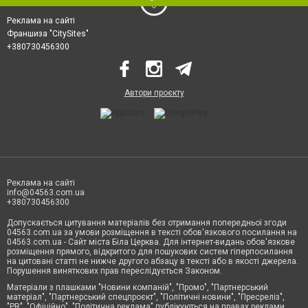
Реклама на сайті
Франшиза "CitySites"
+380730456300
Автори проєкту
Реклама на сайті
info@04563.com.ua
+380730456300
Допускається цитування матеріалів без отримання попередньої згоди
04563.com.ua за умови розміщення в тексті обов'язкового посилання на
04563.com.ua - Сайт міста Біла Церква. Для інтернет-видань обов'язкове
розміщення прямого, відкритого для пошукових систем гіперпосилання
на цитовані статті не нижче другого абзацу в тексті або в якості джерела.
Порушення виняткових прав переслідується Законом.
Матеріали з плашками "Новини компаній", "Промо", "Партнерський
матеріал", "Партнерський спецпроєкт", "Політичні новини", "Пресреліз",
"PR", "Офіційно", "Політична реклама" публікуються на правах реклами.