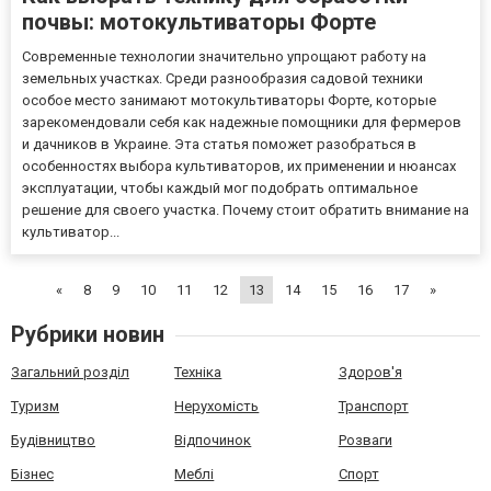
почвы: мотокультиваторы Форте
Современные технологии значительно упрощают работу на
земельных участках. Среди разнообразия садовой техники
особое место занимают мотокультиваторы Форте, которые
зарекомендовали себя как надежные помощники для фермеров
и дачников в Украине. Эта статья поможет разобраться в
особенностях выбора культиваторов, их применении и нюансах
эксплуатации, чтобы каждый мог подобрать оптимальное
решение для своего участка. Почему стоит обратить внимание на
культиватор...
«
8
9
10
11
12
13
14
15
16
17
»
Рубрики новин
Загальний розділ
Техніка
Здоров'я
Туризм
Нерухомість
Транспорт
Будівництво
Відпочинок
Розваги
Бізнес
Меблі
Спорт