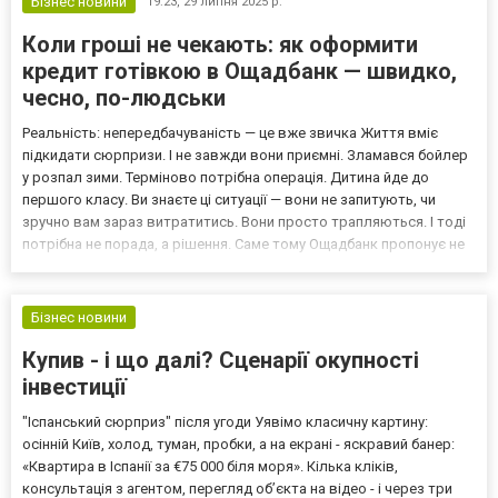
Бізнес новини
19:23,
29 липня 2025 р.
Коли гроші не чекають: як оформити
кредит готівкою в Ощадбанк — швидко,
чесно, по-людськи
Реальність: непередбачуваність — це вже звичка Життя вміє
підкидати сюрпризи. І не завжди вони приємні. Зламався бойлер
у розпал зими. Терміново потрібна операція. Дитина йде до
першого класу. Ви знаєте ці ситуації — вони не запитують, чи
зручно вам зараз витратитись. Вони просто трапляються. І тоді
потрібна не порада, а рішення. Саме тому Ощадбанк пропонує не
просто гроші — а підтримку, яка приходить вчасно. Без паперової
круговерті. Без сорому й надумани...
Бізнес новини
Купив - і що далі? Сценарії окупності
інвестиції
"Іспанський сюрприз" після угоди Уявімо класичну картину:
осінній Київ, холод, туман, пробки, а на екрані - яскравий банер:
«Квартира в Іспанії за €75 000 біля моря». Кілька кліків,
консультація з агентом, перегляд об’єкта на відео - і через три