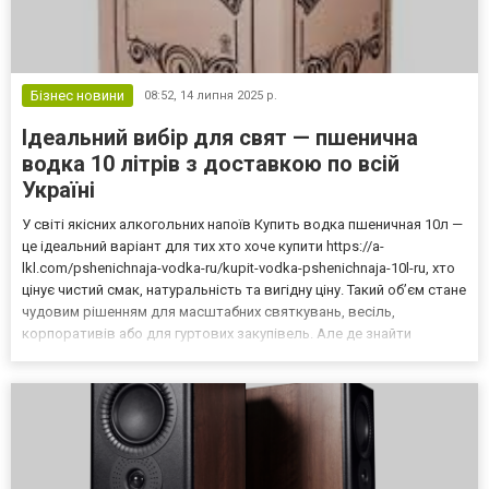
Бізнес новини
08:52,
14 липня 2025 р.
Ідеальний вибір для свят — пшенична
водка 10 літрів з доставкою по всій
Україні
У світі якісних алкогольних напоїв Купить водка пшеничная 10л —
це ідеальний варіант для тих хто хоче купити https://a-
lkl.com/pshenichnaja-vodka-ru/kupit-vodka-pshenichnaja-10l-ru, хто
цінує чистий смак, натуральність та вигідну ціну. Такий об’єм стане
чудовим рішенням для масштабних святкувань, весіль,
корпоративів або для гуртових закупівель. Але де знайти
надійний магазин з гарантією якості та швидкою доставкою?
Інтернет-магазин https://a-lkl.com/ проп...