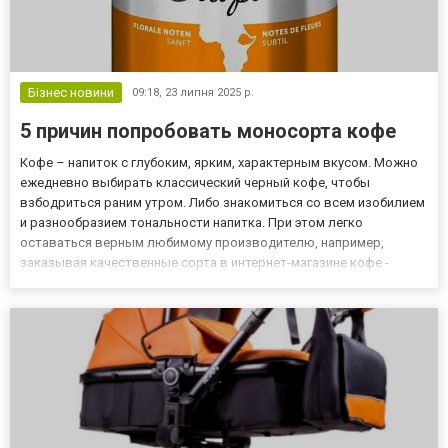
Бізнес новини
09:18,
23 липня 2025 р.
5 причин попробовать моносорта кофе
Кофе – напиток с глубоким, ярким, характерным вкусом. Можно
ежедневно выбирать классический черный кофе, чтобы
взбодриться раним утром. Либо знакомиться со всем изобилием
и разнообразием тональности напитка. При этом легко
оставаться верным любимому производителю, например,
заказывая качественные сорта в интернет-магазине кофе -
Coffeum.ua. Привычные купажи – это гарантированно
стабильный вкус и аромат. Иногда он настолько предсказуем,
что чувствуется еще...