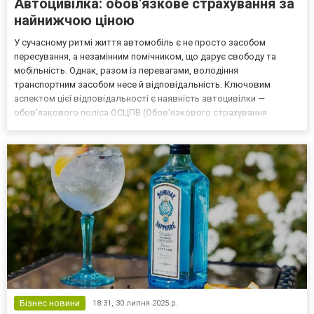
Автоцивілка: обов'язкове страхування за
найнижчою ціною
У сучасному ритмі життя автомобіль є не просто засобом
пересування, а незамінним помічником, що дарує свободу та
мобільність. Однак, разом із перевагами, володіння
транспортним засобом несе й відповідальність. Ключовим
аспектом цієї відповідальності є наявність автоцивілки —
обов'язкового поліса ОСЦПВ (Обов'язкового страхування
цивільно-правової відповідальності власників наземних
транспортних засобів). Цей документ є не просто вимогою
закону, а надійним ф...
Бізнес новини
18:31,
30 липня 2025 р.