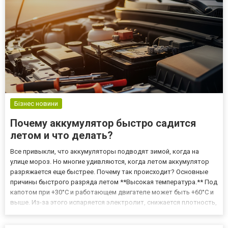
Бізнес новини
Почему аккумулятор быстро садится
летом и что делать?
Все привыкли, что аккумуляторы подводят зимой, когда на
улице мороз. Но многие удивляются, когда летом аккумулятор
разряжается еще быстрее. Почему так происходит? Основные
причины быстрого разряда летом **Высокая температура.** Под
капотом при +30°C и работающем двигателе может быть +60°C и
выше. Из-за этого испаряется электролит, снижается плотность,
а значит – падает емкость АКБ. **Короткие поездки с
кондиционером.** В жару многие включают кондиционер ср...